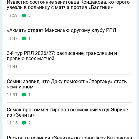
Известно состояние зенитовца Кондакова, которого
увезли в больницу с матча против «Балтики»
11:59
3
«Ахмат» отдает Мансилью другому клубу РПЛ
11:47
1
3-й тур РПЛ 2026/27: расписание, трансляции и
превью всех матчей
11:41
Семин заявил, что Даку поможет «Спартаку» стать
чемпионом
11:31
1
Семак прокомментировал возможный уход Энрике
из «Зенита»
11:15
2
Раскрыта позиция «Зенита» по трансферу Батракова