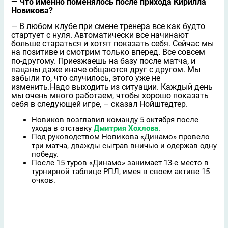
— Что именно поменялось после прихода Кирилла
Новикова?
— В любом клубе при смене тренера все как будто
стартует с нуля. Автоматически все начинают
больше стараться и хотят показать себя. Сейчас мы
на позитиве и смотрим только вперед. Все совсем
по-другому. Приезжаешь на базу после матча, и
пацаны даже иначе общаются друг с другом. Мы
забыли то, что случилось, этого уже не
изменить.Надо выходить из ситуации. Каждый день
мы очень много работаем, чтобы хорошо показать
себя в следующей игре, – сказал Нойштедтер.
Новиков возглавил команду 5 октября после
ухода в отставку
Дмитрия Хохлова
.
Под руководством Новикова «Динамо» провело
три матча, дважды сыграв вничью и одержав одну
победу.
После 15 туров «Динамо» занимает 13-е место в
турнирной таблице РПЛ, имея в своем активе 15
очков.