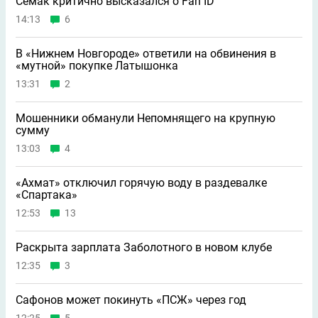
Семак критично высказался о Fan ID
14:13
6
В «Нижнем Новгороде» ответили на обвинения в
«мутной» покупке Латышонка
13:31
2
Мошенники обманули Непомнящего на крупную
сумму
13:03
4
«Ахмат» отключил горячую воду в раздевалке
«Спартака»
12:53
13
Раскрыта зарплата Заболотного в новом клубе
12:35
3
Сафонов может покинуть «ПСЖ» через год