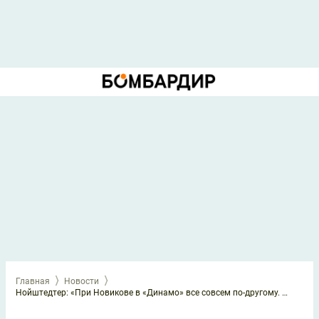
Главная
Новости
Нойштедтер: «При Новикове в «Динамо» все совсем по-другому. Приезжаешь на базу после матча, и пацаны даже иначе общаются друг с другом»