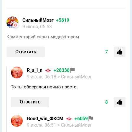
СильныйМозг
+5819
9 июля, 05:53
Комментарий скрыт модератором
Ответить
7
R_a_i_n
+28338
9 июля, 06:18
> СильныйМозг
То ты обосрался ночью просто.
Ответить
8
Good_win_ФКСМ
+6059
9 июля, 06:51
> СильныйМозг