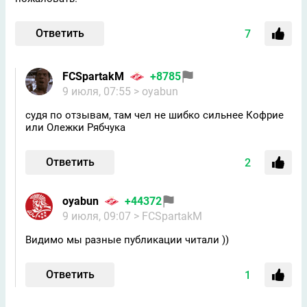
Ответить
7
FCSpartakM
+8785
9 июля, 07:55
> oyabun
судя по отзывам, там чел не шибко сильнее Кофрие
или Олежки Рябчука
Ответить
2
oyabun
+44372
9 июля, 09:07
> FCSpartakM
Видимо мы разные публикации читали ))
Ответить
1