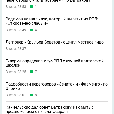
переговоры с «Галатасараем» по Батракову
Вчера, 23:53
1
Радимов назвал клуб, который вылетит из РПЛ:
«Откровенно слабый»
Вчера, 23:49
4
Легионер «Крыльев Советов» оценил местное пиво
Вчера, 23:37
Гилерме определил клуб РПЛ с лучшей вратарской
школой
Вчера, 23:25
7
Подробности переговоров «Зенита» и «Фламенго» по
Энрике
Вчера, 23:01
8
Канчельскис дал совет Батракову, как быть с
предложением от «Галатасарая»