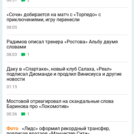
08:31
2
«Сочи» добирается на матч с «Торпедо» с
приключениями, игру перенесли
08:05
Радимов описал тренера «Ростова» Альбу двумя
словами
08:03
1
Даку в «Спартаке», новый клуб Салаха, «Реал»
подписал Диоманде и продлил Винисиуса и другие
новости
01:15
Мостовой отреагировал на скандальные слова
Баринова про «Локомотив»
00:36
1
Фото
«Лидс» оформил рекордный трансфер,
подписав вратаря «Манчестер Сити»