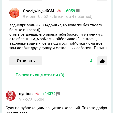
Good_win_ФКСМ
+6059
9 июля, 06:52
> Литейный 4 (returned)
заднеприводный 3,14дрилка, ну куда же без твоего
бо.мже-высера)))
опять рыдаешь, что рылка тебя бросил и изменил с
отлюбленным_мозКом и айболидкой? не плачь,
заднеприводный, беги под мост поМойки - они все
там долбят друг дружку и остальных собачек...Гыгыгы
Ответить
4
Показать еще ответы (3)
oyabun
+44372
9 июля, 06:04
Судя по публикациям защитник хороший. Так что добро
пожаловать!