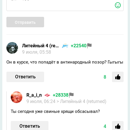
Отправить
Литейный 4 (returned)
+22540
9 июля, 05:58
Он в курсе, что попадёт в антинародный позор? Гыгыгы
Ответить
8
R_a_i_n
+28338
9 июля, 06:24
> Литейный 4 (returned)
Ты сегодня уже свиные хрящи обсасывал?
Ответить
4