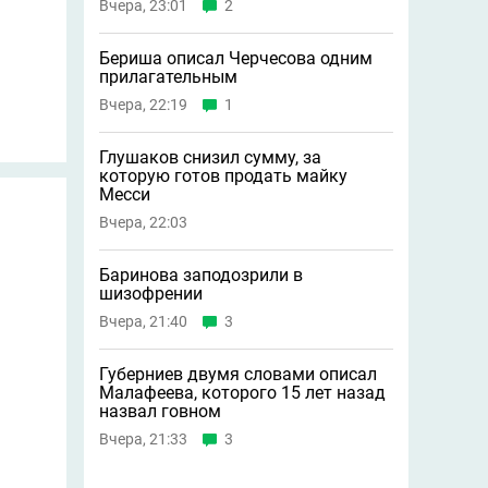
Вчера, 23:01
2
Бериша описал Черчесова одним
прилагательным
Вчера, 22:19
1
Глушаков снизил сумму, за
которую готов продать майку
Месси
Вчера, 22:03
Баринова заподозрили в
шизофрении
Вчера, 21:40
3
Губерниев двумя словами описал
Малафеева, которого 15 лет назад
назвал говном
Вчера, 21:33
3