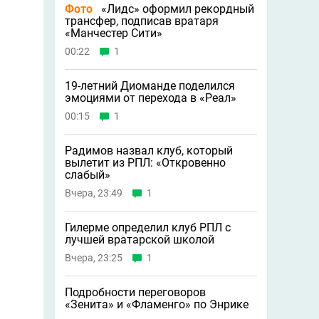
Фото
«Лидс» оформил рекордный
трансфер, подписав вратаря
«Манчестер Сити»
00:22
1
19-летний Диоманде поделился
эмоциями от перехода в «Реал»
00:15
1
Радимов назвал клуб, который
вылетит из РПЛ: «Откровенно
слабый»
Вчера, 23:49
1
Гилерме определил клуб РПЛ с
лучшей вратарской школой
Вчера, 23:25
1
Подробности переговоров
«Зенита» и «Фламенго» по Энрике