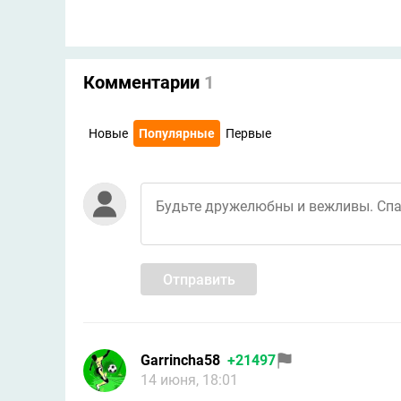
Комментарии
1
Новые
Популярные
Первые
Отправить
Garrincha58
+21497
14 июня, 18:01