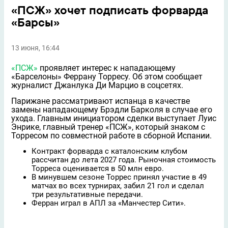
«ПСЖ» хочет подписать форварда
«Барсы»
13 июня, 16:44
«ПСЖ»
проявляет интерес к нападающему
«Барселоны» Феррану Торресу. Об этом сообщает
журналист Джанлука Ди Марцио в соцсетях.
Парижане рассматривают испанца в качестве
замены нападающему Брэдли Барколя в случае его
ухода. Главным инициатором сделки выступает Луис
Энрике, главный тренер «ПСЖ», который знаком с
Торресом по совместной работе в сборной Испании.
Контракт форварда с каталонским клубом
рассчитан до лета 2027 года. Рыночная стоимость
Торреса оценивается в 50 млн евро.
В минувшем сезоне Торрес принял участие в 49
матчах во всех турнирах, забил 21 гол и сделал
три результативные передачи.
Ферран играл в АПЛ за «Манчестер Сити».