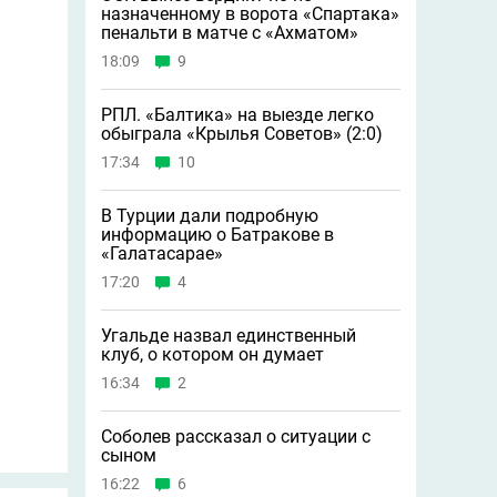
назначенному в ворота «Спартака»
пенальти в матче с «Ахматом»
18:09
9
РПЛ. «Балтика» на выезде легко
обыграла «Крылья Советов» (2:0)
17:34
10
В Турции дали подробную
информацию о Батракове в
«Галатасарае»
17:20
4
Угальде назвал единственный
клуб, о котором он думает
16:34
2
Соболев рассказал о ситуации с
сыном
16:22
6