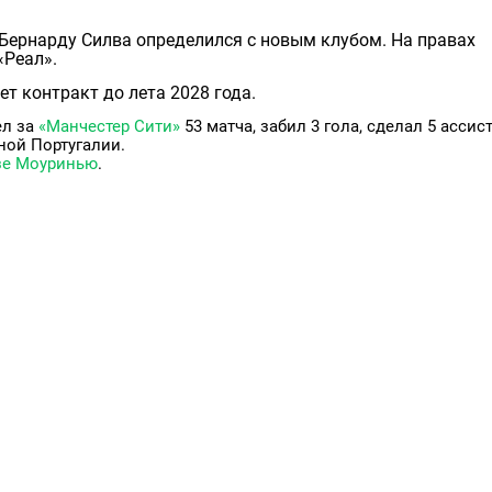
Бeрнарду Cилва определился с новым клубом. На правах
«Реал».
т контракт до лета 2028 года.
ел за
«Манчестер Сити»
53 матча, забил 3 гола, сделал 5 ассис
ной Португалии.
е Моуринью
.