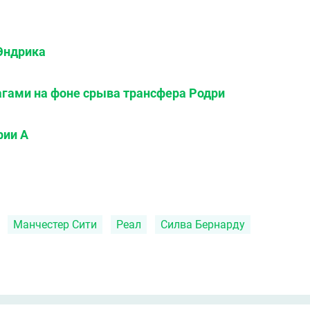
 Эндрика
гами на фоне срыва трансфера Родри
рии А
Манчестер Сити
Реал
Силва Бернарду