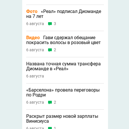
Фото
«Реал» подписал Диоманде
на 7 лет
6 августа
3
Видео
Гави сдержал обещание
покрасить волосы в розовый цвет
6 августа
2
Названа точная сумма трансфера
Диоманде в «Реал»
6 августа
«Барселона» провела переговоры
по Родри
6 августа
2
Раскрыт размер новой зарплаты
Винисиуса
6 августа
1