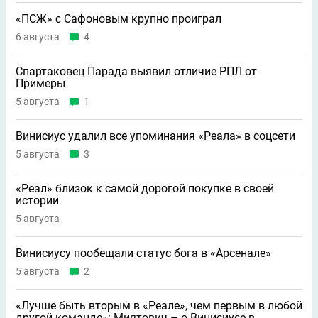
«ПСЖ» с Сафоновым крупно проиграл
6 августа
4
Спартаковец Парада выявил отличие РПЛ от
Примеры
5 августа
1
Винисиус удалил все упоминания «Реала» в соцсети
5 августа
3
«Реал» близок к самой дорогой покупке в своей
истории
5 августа
Винисиусу пообещали статус бога в «Арсенале»
5 августа
2
«Лучше быть вторым в «Реале», чем первым в любой
другой команде»: Миятович – о Винисиусе в