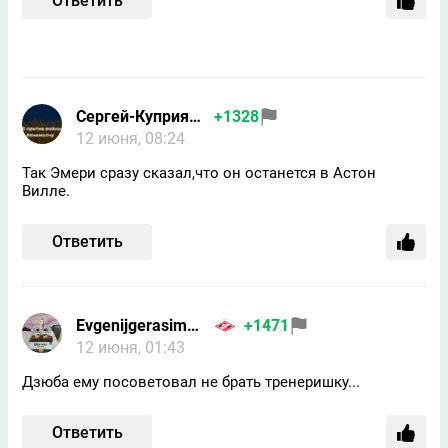
Ответить
Сергей-Куприянов-vkontakt
+1328
12 июня, 08:24
Так Эмери сразу сказал,что он останется в Астон
Вилле.
Ответить
Evgenijgerasimov607@gmail
+1471
12 июня, 01:43
Дзюба ему посоветовал не брать тренеришку...
Ответить