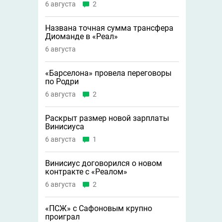
6 августа
2
Названа точная сумма трансфера
Диоманде в «Реал»
6 августа
«Барселона» провела переговоры
по Родри
6 августа
2
Раскрыт размер новой зарплаты
Винисиуса
6 августа
1
Винисиус договорился о новом
контракте с «Реалом»
6 августа
2
«ПСЖ» с Сафоновым крупно
проиграл