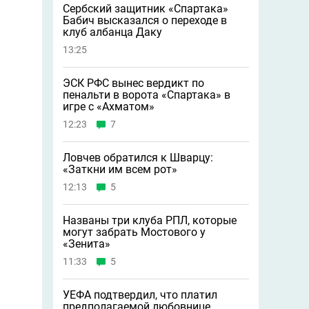
Сербский защитник «Спартака»
Бабич высказался о переходе в
клуб албанца Даку
13:25
ЭСК РФС вынес вердикт по
пенальти в ворота «Спартака» в
игре с «Ахматом»
12:23
7
Ловчев обратился к Шварцу:
«Заткни им всем рот»
12:13
5
Названы три клуба РПЛ, которые
могут забрать Мостового у
«Зенита»
11:33
5
УЕФА подтвердил, что платил
предполагаемой любовнице