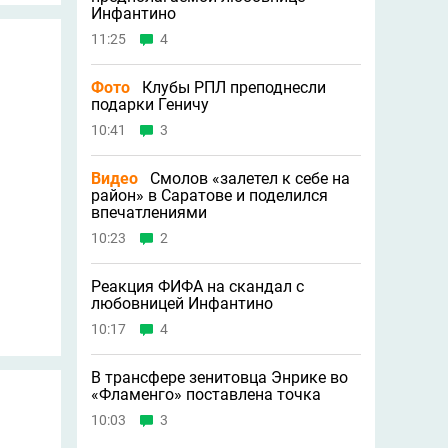
Инфантино
11:25
4
Фото
Клубы РПЛ преподнесли
подарки Геничу
10:41
3
Видео
Смолов «залетел к себе на
район» в Саратове и поделился
впечатлениями
10:23
2
Реакция ФИФА на скандал с
любовницей Инфантино
10:17
4
В трансфере зенитовца Энрике во
«Фламенго» поставлена точка
10:03
3