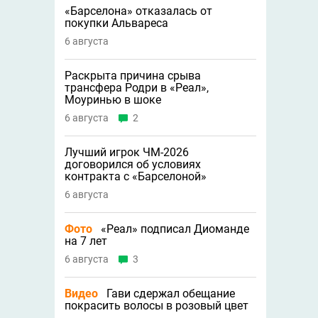
«Барселона» отказалась от
покупки Альвареса
6 августа
Раскрыта причина срыва
трансфера Родри в «Реал»,
Моуринью в шоке
6 августа
2
Лучший игрок ЧМ-2026
договорился об условиях
контракта с «Барселоной»
6 августа
Фото
«Реал» подписал Диоманде
на 7 лет
6 августа
3
Видео
Гави сдержал обещание
покрасить волосы в розовый цвет