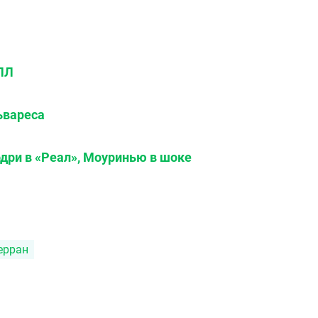
АПЛ
ьвареса
дри в «Реал», Моуринью в шоке
ерран