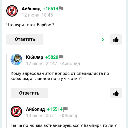
Айболид
+15514
12 июня, 18:45
Что курит этот Барбос ?
Ответить
3
Юбиляр
+5820
12 июня, 22:47
> Айболид
Кому адресован этот вопрос от специалиста по
кобелям, а главное по с у ч к а м ?!
Ответить
Айболид
+15514
13 июня, 06:51
> Юбиляр
Ты чё по ночам активизируешься ? Вампир что ли ?