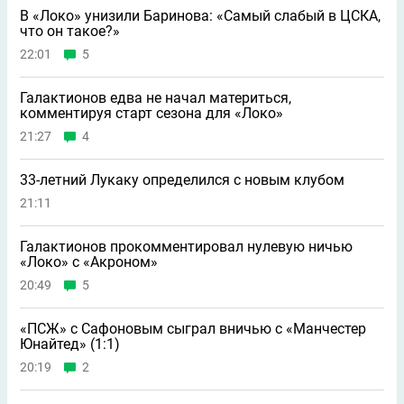
В «Локо» унизили Баринова: «Самый слабый в ЦСКА,
что он такое?»
22:01
5
Галактионов едва не начал материться,
комментируя старт сезона для «Локо»
21:27
4
33-летний Лукаку определился с новым клубом
21:11
Галактионов прокомментировал нулевую ничью
«Локо» с «Акроном»
20:49
5
«ПСЖ» с Сафоновым сыграл вничью с «Манчестер
Юнайтед» (1:1)
20:19
2