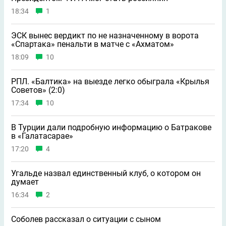
18:34
1
ЭСК вынес вердикт по не назначенному в ворота
«Спартака» пенальти в матче с «Ахматом»
18:09
10
РПЛ. «Балтика» на выезде легко обыграла «Крылья
Советов» (2:0)
17:34
10
В Турции дали подробную информацию о Батракове
в «Галатасарае»
17:20
4
Угальде назвал единственный клуб, о котором он
думает
16:34
2
Соболев рассказал о ситуации с сыном