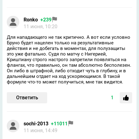
Ronko
+239
11 июня, 10:20
Для нападающего не так критично. А вот если условно
Бруно будет нацелен только на результативные
действия и не добегать в моментах, для полузащиты
это уже фатально. Судя по матчу с Нигерией,
Криштиану строго настрого запретили появляться на
флангах, что правильно, он там абсолютно бесполезен.
Он либо в штрафной, либо отходит чуть в глубину, и в
дальнейшем отдает на ход ускоряющимся. В такой
формуле что-то может получиться, мне так видится.
Ответить
1
sochi-2013
+11011
11 июня, 14:49