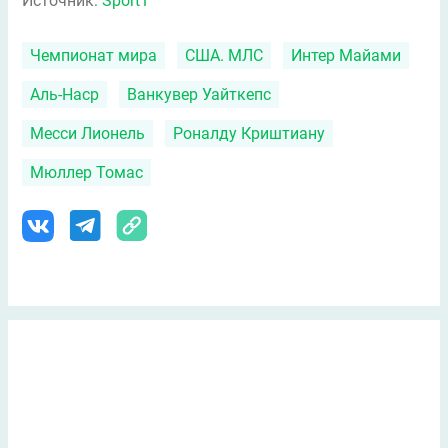
Источник:
Sport1
Чемпионат мира
США. МЛС
Интер Майами
Аль-Наср
Ванкувер Уайткепс
Месси Лионель
Роналду Криштиану
Мюллер Томас