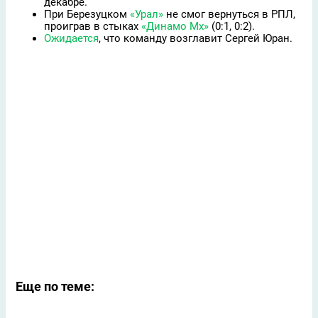
декабре.
При Березуцком
«Урал»
не смог вернуться в РПЛ,
проиграв в стыках
«Динамо Мх»
(0:1, 0:2).
Ожидается
, что команду возглавит Сергей Юран.
Еще по теме: