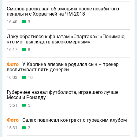
Смолов рассказал об эмоциях после незабитого
пенальти с Хорватией на ЧМ-2018
16:40
3
Даку обратился к фанатам «Спартака»: «Понимаю,
что мог выглядеть высокомерным»
16:17
8
Фото
У Карпина впервые родился сын – тренер
воспитывает пять дочерей
16:03
10
Губерниев назвал футболиста, игравшего лучше
Месси и Роналду
15:51
5
Фото
Салах подписал контракт с турецким клубом
15:31
2