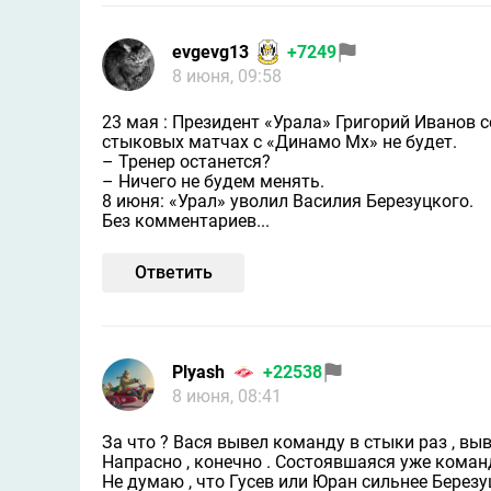
evgevg13
+7249
8 июня, 09:58
23 мая : Президент «Урала» Григорий Иванов 
стыковых матчах с «Динамо Мх» не будет.
– Тренер останется?
– Ничего не будем менять.
8 июня: «Урал» уволил Василия Березуцкого.
Без комментариев...
Ответить
Plyash
+22538
8 июня, 08:41
За что ? Вася вывел команду в стыки раз , выв
Напрасно , конечно . Состоявшаяся уже команда
Не думаю , что Гусев или Юран сильнее Березуц