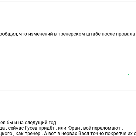
сообщил, что изменений в тренерском штабе после провала
1
ел бы и на следущий год .
 , сейчас Гусев придёт , или Юран , всё переломают .
кого , как тренер . А вот в нервах Вася точно покрепче их 