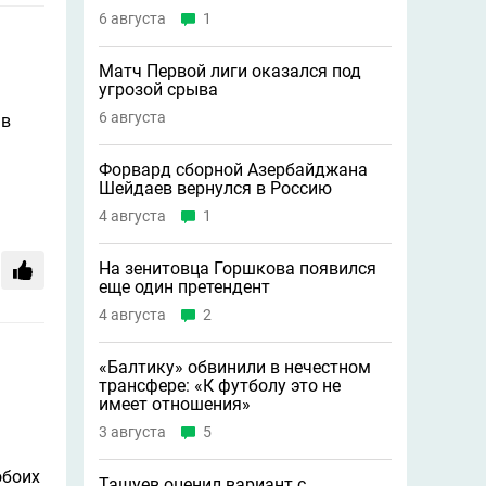
6 августа
1
Матч Первой лиги оказался под
угрозой срыва
6 августа
 в
Форвард сборной Азербайджана
Шейдаев вернулся в Россию
4 августа
1
На зенитовца Горшкова появился
еще один претендент
4 августа
2
«Балтику» обвинили в нечестном
трансфере: «К футболу это не
имеет отношения»
3 августа
5
обоих
Ташуев оценил вариант с