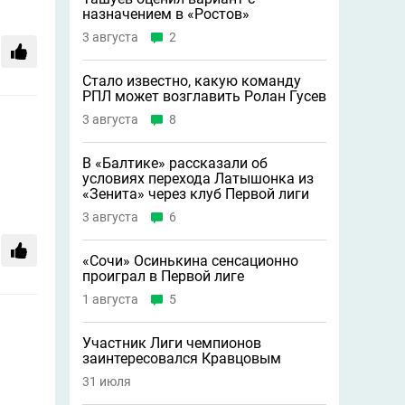
назначением в «Ростов»
3 августа
2
Стало известно, какую команду
РПЛ может возглавить Ролан Гусев
3 августа
8
В «Балтике» рассказали об
условиях перехода Латышонка из
«Зенита» через клуб Первой лиги
3 августа
6
«Сочи» Осинькина сенсационно
проиграл в Первой лиге
1 августа
5
Участник Лиги чемпионов
заинтересовался Кравцовым
31 июля