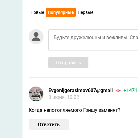
Новые
Популярные
Первые
Отправить
Evgenijgerasimov607@gmail
+1471
8 июня, 10:02
Когда непотопляемого Гришу заменят?
Ответить