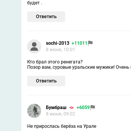
будет .
Ответить
sochi-2013
+11011
8 июня, 10:01
Кто брал этого ренегата?
Позор вам, суровые уральские мужики! Очень 
Ответить
Бумбраш
+6059
8 июня, 09:02
Не прирослась берёза на Урале