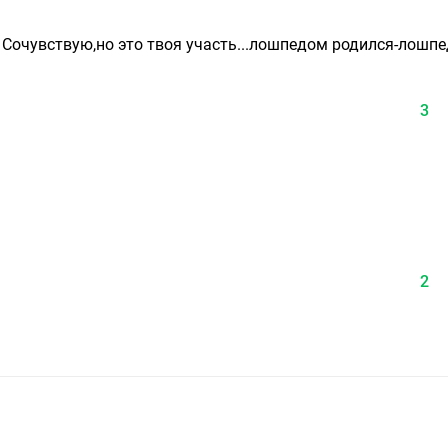
 Сочувствую,но это твоя участь...лошпедом родился-лошп
3
2