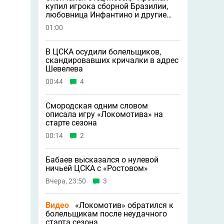
купил игрока сборной Бразилии,
любовница Инфантино и другие
новости
01:00
В ЦСКА осудили болельщиков,
скандировавших кричалки в адрес
Шевелева
00:44
4
Смородская одним словом
описала игру «Локомотива» на
старте сезона
00:14
2
Бабаев высказался о нулевой
ничьей ЦСКА с «Ростовом»
Вчера, 23:50
3
Видео
«Локомотив» обратился к
болельщикам после неудачного
старта сезона