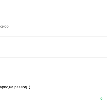
рко,на развод..)
6