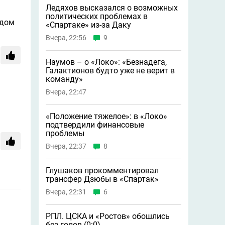
Ледяхов высказался о возможных
политических проблемах в
едом
«Спартаке» из-за Даку
Вчера, 22:56
9
Наумов – о «Локо»: «Безнадега,
Галактионов будто уже не верит в
команду»
Вчера, 22:47
«Положение тяжелое»: в «Локо»
подтвердили финансовые
проблемы
Вчера, 22:37
8
Глушаков прокомментировал
трансфер Дзюбы в «Спартак»
Вчера, 22:31
6
РПЛ. ЦСКА и «Ростов» обошлись
без голов (0:0)