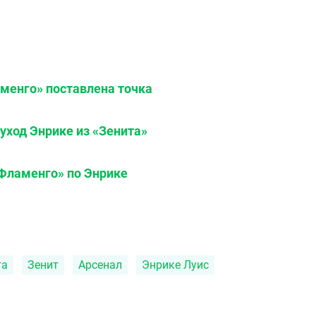
аменго» поставлена точка
ход Энрике из «Зенита»
«Фламенго» по Энрике
га
Зенит
Арсенал
Энрике Луис