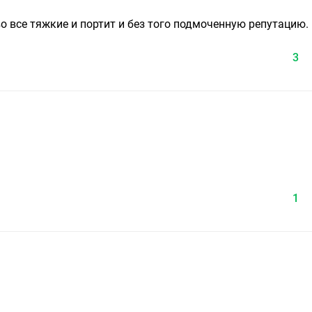
о все тяжкие и портит и без того подмоченную репутацию.
3
1