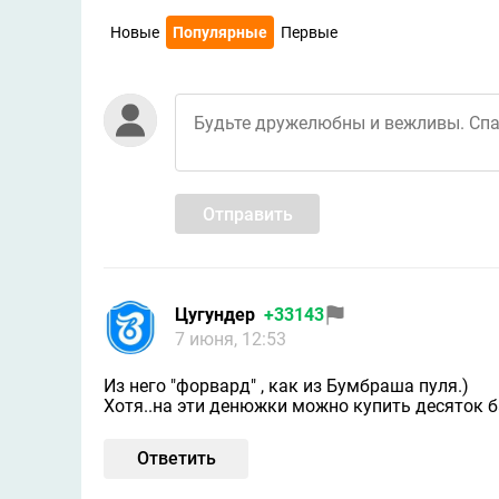
Новые
Популярные
Первые
Отправить
Цугундeр
+33143
7 июня, 12:53
Из него "форвард" , как из Бумбраша пуля.)
Хотя..на эти денюжки можно купить десяток ба
Ответить