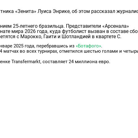
тника «Зенита» Луиса Энрике, об этом рассказал журнали
нием 25-летнего бразильца. Представители «Арсенала»
ате мира 2026 года, куда футболист вызван в составе сб
тятся с Марокко, Гаити и Шотландией в квартете C.
нваре 2025 года, перебравшись из
«Ботафого»
.
4 матчах во всех турнирах, отметился шестью голами и четыр
нке Transfermarkt, составляет 24 миллиона евро.