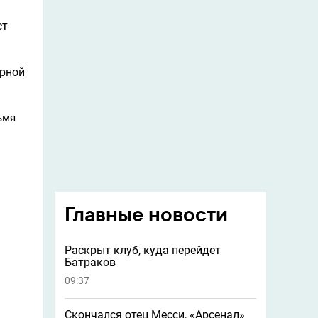
ст
орной
ьмя
Главные новости
Раскрыт клуб, куда перейдет
Батраков
09:37
Скончался отец Месси, «Арсенал»