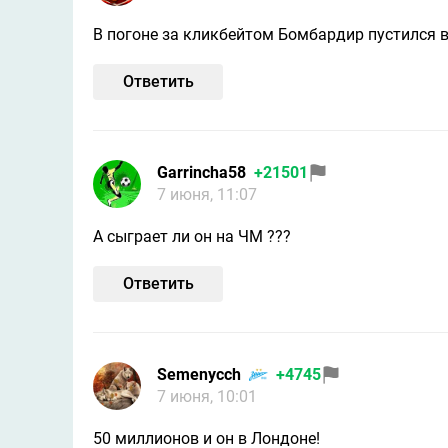
В погоне за кликбейтом Бомбардир пустился в
Ответить
Garrincha58
+21501
7 июня, 11:07
А сыграет ли он на ЧМ ???
Ответить
Semenycch
+4745
7 июня, 10:01
50 миллионов и он в Лондоне!