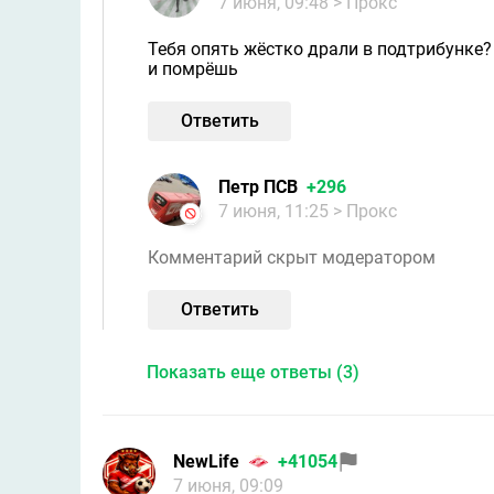
7 июня, 09:48
> Прокс
Тебя опять жёстко драли в подтрибунке?
и помрёшь
Ответить
Петр ПСВ
+296
7 июня, 11:25
> Прокс
Комментарий скрыт модератором
Ответить
Показать еще ответы (3)
NewLife
+41054
7 июня, 09:09