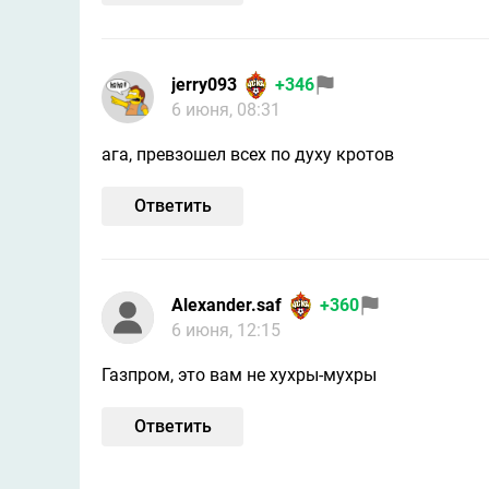
jerry093
+346
6 июня, 08:31
ага, превзошел всех по духу кротов
Ответить
Alexander.saf
+360
6 июня, 12:15
Газпром, это вам не хухры-мухры
Ответить