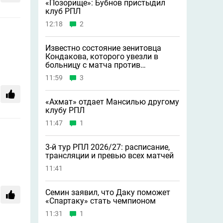
«Позорище»: Бубнов пристыдил
клуб РПЛ
12:18
2
Известно состояние зенитовца
Кондакова, которого увезли в
больницу с матча против
«Балтики»
11:59
3
«Ахмат» отдает Мансилью другому
клубу РПЛ
11:47
1
3-й тур РПЛ 2026/27: расписание,
трансляции и превью всех матчей
11:41
Семин заявил, что Даку поможет
«Спартаку» стать чемпионом
11:31
1