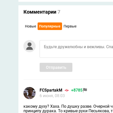
Комментарии
7
Новые
Популярные
Первые
Отправить
FCSpartakM
+8785
6 июня, 08:03
какому духу? Хаха. По душку разве. Очерной 
принципу дурака. То кривые руки Песьякова, 