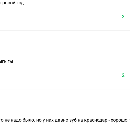
гровой год.
3
Гыгыгы
2
 не надо было. но у них давно зуб на краснодар - хорошо,