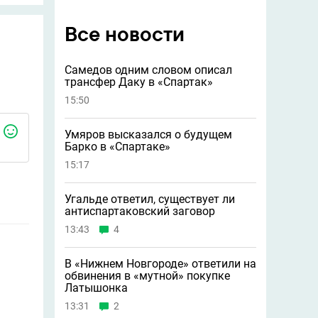
Все новости
Самедов одним словом описал
трансфер Даку в «Спартак»
15:50
Умяров высказался о будущем
Барко в «Спартаке»
15:17
Угальде ответил, существует ли
антиспартаковский заговор
13:43
4
В «Нижнем Новгороде» ответили на
обвинения в «мутной» покупке
Латышонка
13:31
2