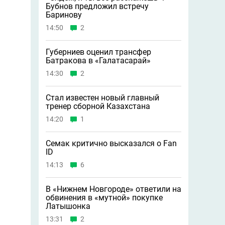
Бубнов предложил встречу
Баринову
14:50
2
Губерниев оценил трансфер
Батракова в «Галатасарай»
14:30
2
Стал известен новый главный
тренер сборной Казахстана
14:20
1
Семак критично высказался о Fan
ID
14:13
6
В «Нижнем Новгороде» ответили на
обвинения в «мутной» покупке
Латышонка
13:31
2