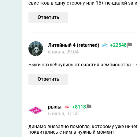
свистков в одну сторону или 15+ пендалей за и
Ответить
Литейный 4 (returned)
+22548
6 июня, 09:04
Быки захлебнулись от счастья чемпионства. 
Ответить
рылы
+8118
6 июня, 07:55
динамо внезапно помогло, которому уже ничего
поквитались с ним в нужный момент.