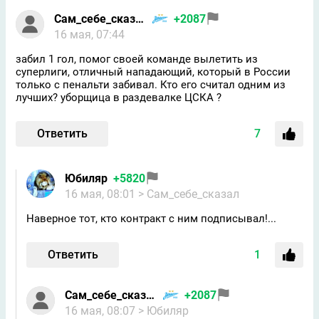
Сам_себе_сказал
+2087
16 мая, 07:44
забил 1 гол, помог своей команде вылетить из
суперлиги, отличный нападающий, который в России
только с пенальти забивал. Кто его считал одним из
лучших? уборщица в раздевалке ЦСКА ?
Ответить
7
Юбиляр
+5820
16 мая, 08:01
> Сам_себе_сказал
Наверное тот, кто контракт с ним подписывал!...
Ответить
1
Сам_себе_сказал
+2087
16 мая, 08:07
> Юбиляр