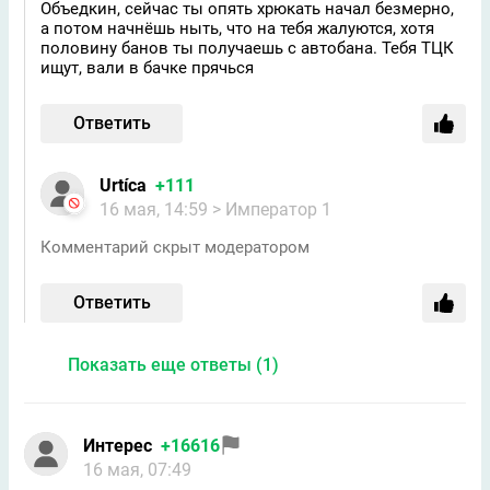
Объедкин, сейчас ты опять хрюкать начал безмерно,
а потом начнёшь ныть, что на тебя жалуются, хотя
половину банов ты получаешь с автобана. Тебя ТЦК
ищут, вали в бачке прячься
Ответить
Urtíсa
+111
16 мая, 14:59
> Император 1
Комментарий скрыт модератором
Ответить
Показать еще ответы (1)
Интерес
+16616
16 мая, 07:49