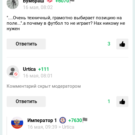
Бумбраш
+6070
16 мая, 08:02
"....Очень техничный, грамотно выбирает позицию на
поле...".а почему в футбол то не играет? Нах никому не
нужен
Ответить
3
Urtíсa
+111
16 мая, 08:01
Комментарий скрыт модератором
Ответить
1
Император 1
+7630
16 мая, 09:39
> Urtíсa