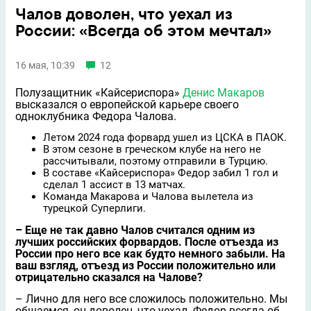
Чалов доволен, что уехал из
России: «Всегда об этом мечтал»
16 мая, 10:39
12
Полузащитник «Кайсериспора»
Денис Макаров
высказался о европейской карьере своего
одноклубника Федора Чалова.
Летом 2024 года форвард ушел из ЦСКА в ПАОК.
В этом сезоне в греческом клубе на него не
рассчитывали, поэтому отправили в Турцию.
В составе «Кайсериспора» Федор забил 1 гол и
сделал 1 ассист в 13 матчах.
Команда Макарова и Чалова вылетела из
турецкой Суперлиги.
– Еще не так давно Чалов считался одним из
лучших российских форвардов. После отъезда из
России про него все как будто немного забыли. На
ваш взгляд, отъезд из России положительно или
отрицательно сказался на Чалове?
– Лично для него все сложилось положительно. Мы
общаемся, он доволен, что уехал. Федор всегда об