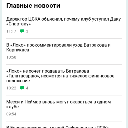
Главные новости
Директор ЦСКА объяснил, почему клуб уступил Даку
«Спартаку»
11:17
3
В «Локо» прокомментировали уход Батракова и
Карпукаса
10:58
«Локо» не хочет продавать Батракова
«Галатасараю», несмотря на тяжелое финансовое
положение
10:22
4
Месси и Неймар вновь могут оказаться в одном
клубе
09:54
В Европе восхищены игрой Сафонова за «ПСЖ»