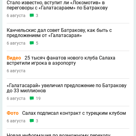
Стало известно, вступит ли «Локомотив» в
переговоры с «Галатасараем» по Батракову
6 августа
3
Канчельскис дал совет Батракову, как быть с
предложением от «Галатасарая»
6 августа
5
Видео
25 тысяч фанатов нового клуба Салаха
встретили игрока в аэропорту
6 августа
«Галатасарай» увеличил предложение по Батракову
до 33 миллионов
6 августа
19
Фото
Салах подписал контракт с турецким клубом
6 августа
3
Новая информация по возможному переходу