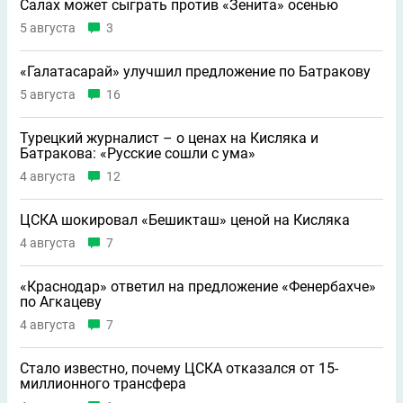
Салах может сыграть против «Зенита» осенью
5 августа
3
«Галатасарай» улучшил предложение по Батракову
5 августа
16
Турецкий журналист – о ценах на Кисляка и
Батракова: «Русские сошли с ума»
4 августа
12
ЦСКА шокировал «Бешикташ» ценой на Кисляка
4 августа
7
«Краснодар» ответил на предложение «Фенербахче»
по Агкацеву
4 августа
7
Стало известно, почему ЦСКА отказался от 15-
миллионного трансфера