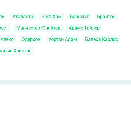
ль
Аталанта
Вест Хэм
Борнмут
Брайтон
рест
Манчестер Юнайтед
Адамс Тайлер
 Алекс
Эдерсон
Уортон Адам
Балеба Карлос
китис Христос