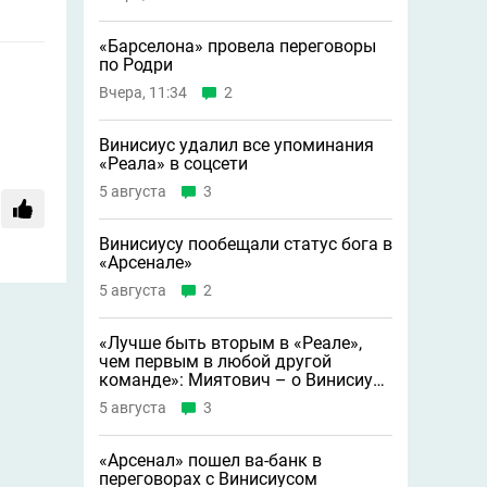
«Барселона» провела переговоры
по Родри
Вчера, 11:34
2
Винисиус удалил все упоминания
«Реала» в соцсети
5 августа
3
Винисиусу пообещали статус бога в
«Арсенале»
5 августа
2
«Лучше быть вторым в «Реале»,
чем первым в любой другой
команде»: Миятович – о Винисиусе
в «Арсенале»
5 августа
3
«Арсенал» пошел ва-банк в
переговорах с Винисиусом