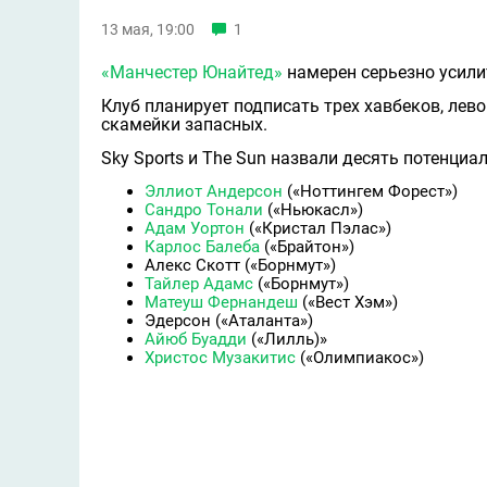
13 мая, 19:00
1
«Манчестер Юнайтед»
намерен серьезно усили
Клуб планирует подписать трех хавбеков, лев
скамейки запасных.
Sky Sports и The Sun назвали десять потенци
Эллиот Андерсон
(«Ноттингем Форест»)
Сандро Тонали
(«Ньюкасл»)
Адам Уортон
(«Кристал Пэлас»)
Карлос Балеба
(«Брайтон»)
Алекс Скотт («Борнмут»)
Тайлер Адамс
(«Борнмут»)
Матеуш Фернандеш
(«Вест Хэм»)
Эдерсон («Аталанта»)
Айюб Буадди
(«Лилль)»
Христос Музакитис
(«Олимпиакос»)