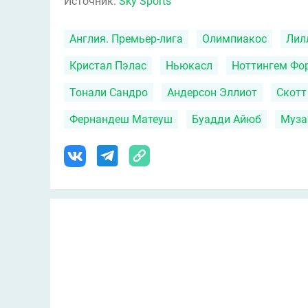
Источник:
Sky Sports
Англия. Премьер-лига
Олимпиакос
Лил
Кристал Пэлас
Ньюкасл
Ноттингем Фо
Тонали Сандро
Андерсон Эллиот
Скотт
Фернандеш Матеуш
Буадди Айюб
Муза