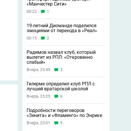
«Манчестер Сити»
00:22
1
19-летний Диоманде поделился
эмоциями от перехода в «Реал»
00:15
2
Радимов назвал клуб, который
вылетит из РПЛ: «Откровенно
слабый»
Вчера, 23:49
3
Гилерме определил клуб РПЛ с
лучшей вратарской школой
Вчера, 23:25
6
Подробности переговоров
«Зенита» и «Фламенго» по Энрике
Вчера, 23:01
5