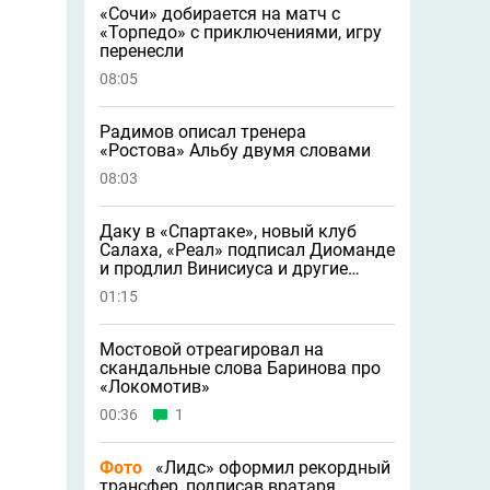
«Сочи» добирается на матч с
«Торпедо» с приключениями, игру
перенесли
08:05
Радимов описал тренера
«Ростова» Альбу двумя словами
08:03
Даку в «Спартаке», новый клуб
Салаха, «Реал» подписал Диоманде
и продлил Винисиуса и другие
новости
01:15
Мостовой отреагировал на
скандальные слова Баринова про
«Локомотив»
00:36
1
Фото
«Лидс» оформил рекордный
трансфер, подписав вратаря