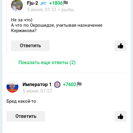
Fju-2
+1806
5 июня, 01:51
> рылы
Не за что)
А что по Окрошидзе, учитывая назначение
Кержакова?
Ответить
Показать еще ответы (2)
Император 1
+7602
5 июня, 07:27
Бред какой-то
Ответить