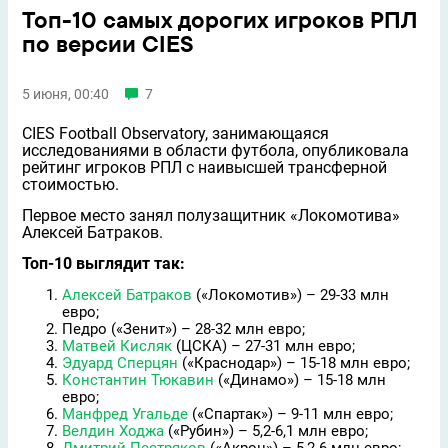
Топ-10 самых дорогих игроков РПЛ
по версии CIES
5 июня, 00:40
7
CIES Football Observatory, занимающаяся
исследованиями в области футбола, опубликовала
рейтинг игроков РПЛ с наивысшей трансферной
стоимостью.
Первое место занял полузащитник «Локомотива»
Алексей Батраков.
Топ-10 выглядит так:
Алексей Батраков
(«Локомотив») – 29-33 млн
евро;
Педро («Зенит») – 28-32 млн евро;
Матвей Кисляк
(ЦСКА) – 27-31 млн евро;
Эдуард Сперцян
(«Краснодар») – 15-18 млн евро;
Константин Тюкавин
(«Динамо») – 15-18 млн
евро;
Манфред Угальде
(«Спартак») – 9-11 млн евро;
Велдин Ходжа
(«Рубин») – 5,2-6,1 млн евро;