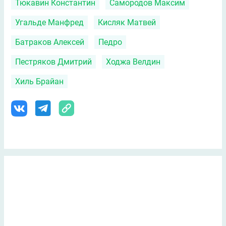
Тюкавин Константин
Самородов Максим
Угальде Манфред
Кисляк Матвей
Батраков Алексей
Педро
Пестряков Дмитрий
Ходжа Велдин
Хиль Брайан