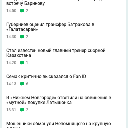
встречу Баринову
14:50
2
Губерниев оценил трансфер Батракова в
«Галатасарай»
14:30
2
Стал известен новый главный тренер сборной
Казахстана
14:20
1
Семак критично высказался о Fan ID
14:13
6
В «Нижнем Новгороде» ответили на обвинения в
«мутной» покупке Латышонка
13:31
2
Мошенники обманули Непомнящего на крупную