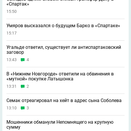
«Спартак»
15:50
Умяров высказался о будущем Барко в «Спартаке»
15:17
Угальде ответил, существует ли антиспартаковский
заговор
13:43
4
В «Нижнем Новгороде» ответили на обвинения в
«мутной» покупке Латышонка
13:31
2
Семак отреагировал на хейт в адрес сына Соболева
13:10
3
Мошенники обманули Непомнящего на крупную
сумму