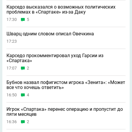
Карседо высказался о возможных политических
проблемах в «Спартаке» из-за Даку
17:30
5
Шварц одним словом описал Овечкина
17:23
Карседо прокомментировал уход Гарсии из
«Спартака»
17:07
2
Бубнов назвал пофигистом игрока «Зенита»: «Может
всe что хочешь ответить»
16:50
4
Игрок «Спартака» перенес операцию и пропустит до
пяти месяцев
16:36
2