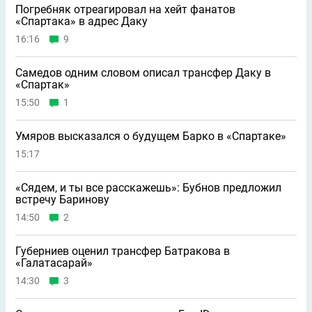
Погребняк отреагировал на хейт фанатов
«Спартака» в адрес Даку
16:16
9
Самедов одним словом описал трансфер Даку в
«Спартак»
15:50
1
Умяров высказался о будущем Барко в «Спартаке»
15:17
«Сядем, и ты все расскажешь»: Бубнов предложил
встречу Баринову
14:50
2
Губерниев оценил трансфер Батракова в
«Галатасарай»
14:30
3