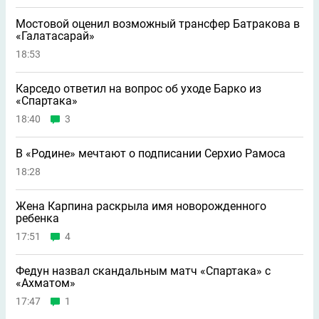
Мостовой оценил возможный трансфер Батракова в
«Галатасарай»
18:53
Карседо ответил на вопрос об уходе Барко из
«Спартака»
18:40
3
В «Родине» мечтают о подписании Серхио Рамоса
18:28
Жена Карпина раскрыла имя новорождeнного
ребeнка
17:51
4
Федун назвал скандальным матч «Спартака» с
«Ахматом»
17:47
1