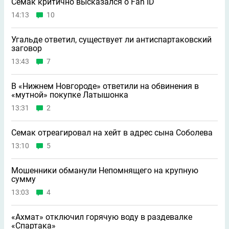
Семак критично высказался о Fan ID
14:13
10
Угальде ответил, существует ли антиспартаковский
заговор
13:43
7
В «Нижнем Новгороде» ответили на обвинения в
«мутной» покупке Латышонка
13:31
2
Семак отреагировал на хейт в адрес сына Соболева
13:10
5
Мошенники обманули Непомнящего на крупную
сумму
13:03
4
«Ахмат» отключил горячую воду в раздевалке
«Спартака»