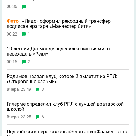
00:36
1
Фото
«Лидс» оформил рекордный трансфер,
подписав вратаря «Манчестер Сити»
00:22
1
19-летний Диоманде поделился эмоциями от
перехода в «Реал»
00:15
2
Радимов назвал клуб, который вылетит из РПЛ:
«Откровенно слабый»
Вчера, 23:49
3
Гилерме определил клуб РПЛ с лучшей вратарской
школой
Вчера, 23:25
6
Подробности переговоров «Зенита» и «Фламенго» по