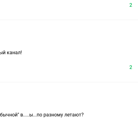
2
ый канал!
2
обычной" в.....ы...по разному летают?