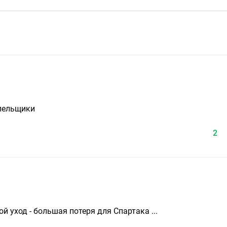
олельщики
2
ой уход - большая потеря для Спартака ...