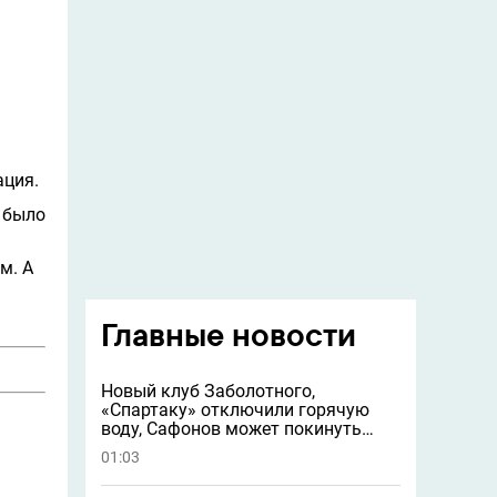
ация.
о было
м. А
Главные новости
Новый клуб Заболотного,
«Спартаку» отключили горячую
воду, Сафонов может покинуть
«ПСЖ» и другие новости
01:03