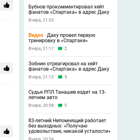
Бубнов прокомментировал хейт
фанатов «Спартака» в адрес Даку
Вчера, 21:33
Видео
Даку провел первую
тренировку в «Спартаке»
Вчера, 21:17
2
Зобнин отреагировал на хейт
фанатов «Спартака» в адрес Даку
Вчера, 21:13
5
Судья РПЛ Танашев ездит на 13-
летнем авто
Вчера, 20:58
5
83-летний Непомнящий работает
без выходных: «Получаю
удовольствие, никакой усталости»
Вчера, 20:24