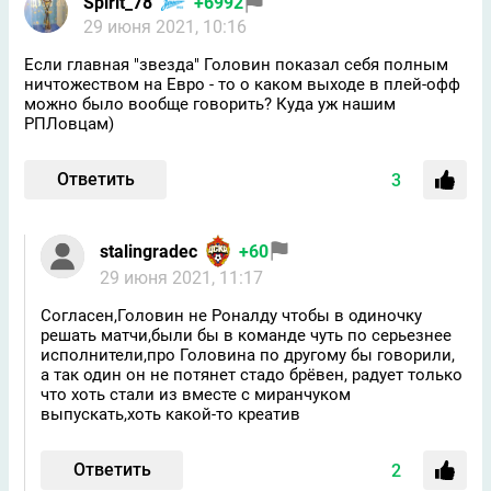
Spirit_78
+6992
29 июня 2021, 10:16
Если главная "звезда" Головин показал себя полным
ничтожеством на Евро - то о каком выходе в плей-офф
можно было вообще говорить? Куда уж нашим
РПЛовцам)
Ответить
3
stalingradec
+60
29 июня 2021, 11:17
Согласен,Головин не Роналду чтобы в одиночку
решать матчи,были бы в команде чуть по серьезнее
исполнители,про Головина по другому бы говорили,
а так один он не потянет стадо брёвен, радует только
что хоть стали из вместе с миранчуком
выпускать,хоть какой-то креатив
Ответить
2