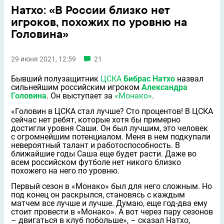
Натхо: «В России близко нет
игроков, похожих по уровню на
Головина»
29 июня 2021, 12:59
21
Бывший полузащитник
ЦСКА
Бибрас Натхо
назвал
сильнейшим российским игроком
Александра
Головина
. Он выступает за
«Монако»
.
«Головин в ЦСКА стал лучше? Сто процентов! В ЦСКА
сейчас нет ребят, которые хотя бы примерно
достигли уровня Саши. Он был лучшим, это человек
с огромнейшим потенциалом. Меня в нeм подкупали
невероятный талант и работоспособность. В
ближайшие годы Саша ещe будет расти. Даже во
всeм российском футболе нет никого близко
похожего на него по уровню.
Первый сезон в «Монако» был для него сложным. Но
под конец он раскрылся, становясь с каждым
матчем всe лучше и лучше. Думаю, ещe год-два ему
стоит провести в «Монако». А вот через пару сезонов
– двигаться в клуб побольше», – сказал Натхо,