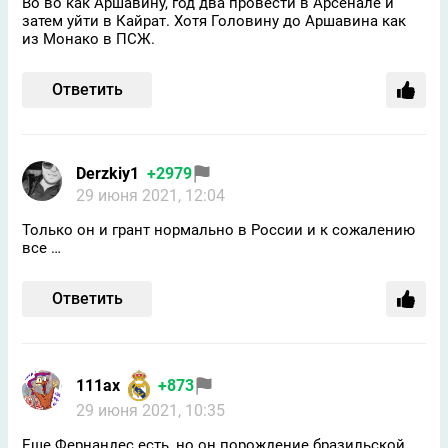
Во во как Аршавину, год два провести в Арсенале и
затем уйти в Кайрат. Хотя Головину до Аршавина как
из Монако в ПСЖ.
Ответить
Derzkiy1
+2979
29 июня 2021, 12:04
Только он и грант нормально в России и к сожалению
все …
Ответить
111ax
+873
29 июня 2021, 10:35
Еще Фернандес есть, но он порождение бразильской