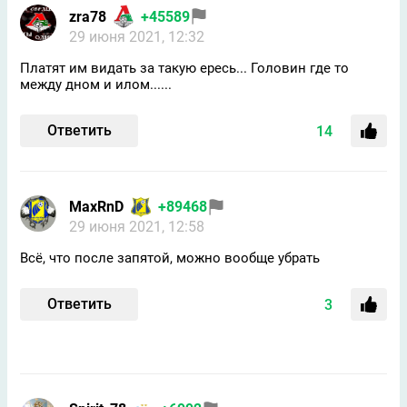
zra78
+45589
29 июня 2021, 12:32
Платят им видать за такую ересь... Головин где то
между дном и илом......
Ответить
14
MaxRnD
+89468
29 июня 2021, 12:58
Всё, что после запятой, можно вообще убрать
Ответить
3