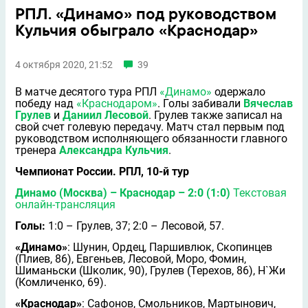
РПЛ. «Динамо» под руководством
Кульчия обыграло «Краснодар»
4 октября 2020, 21:52
39
В матче десятого тура РПЛ
«Динамо»
одержало
победу над
«Краснодаром»
. Голы забивали
Вячеслав
Грулев
и
Даниил Лесовой
. Грулев также записал на
свой счет голевую передачу. Матч стал первым под
руководством исполняющего обязанности главного
тренера
Александра Кульчия
.
Чемпионат России. РПЛ, 10-й тур
Динамо (Москва) – Краснодар – 2:0 (1:0)
Текстовая
онлайн-трансляция
Голы:
1:0 – Грулев, 37; 2:0 – Лесовой, 57.
«Динамо»
: Шунин, Ордец, Паршивлюк, Скопинцев
(Плиев, 86), Евгеньев, Лесовой, Моро, Фомин,
Шиманьски (Школик, 90), Грулев (Терехов, 86), Н`Жи
(Комличенко, 69).
«Краснодар»
: Сафонов, Смольников, Мартынович,