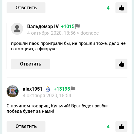
Ответить
4
Вальдемар IV
+1015
4 октября 2020, 18:56
> docndoc
прошли паок проиграли бы, не прошли тоже, дело не
в эмоциях, а физруке
Ответить
alex1951
+13195
4 октября 2020, 18:54
С почином товарищ Кульчий! Враг будет разбит -
победа будет за нами!
Ответить
4