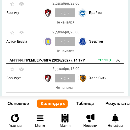
2 декабря, 23:00
- : -
Борнмут
Брайтон
Не начался
2 декабря, 23:00
- : -
Астон Вилла
Эвертон
Не начался
АНГЛИЯ. ПРЕМЬЕР-ЛИГА (2026/2027), 14 ТУР
ТАБЛИЦА
5 декабря, 18:00
- : -
Борнмут
Халл Сити
Не начался
5 декабря, 18:00
Основное
Календарь
Таблица
Результаты
- : -
Астон Вилла
Кристал Пэлас
Не начался
Главная
Меню
Матчи
Новости
Нотифаи
5 декабря, 18:00