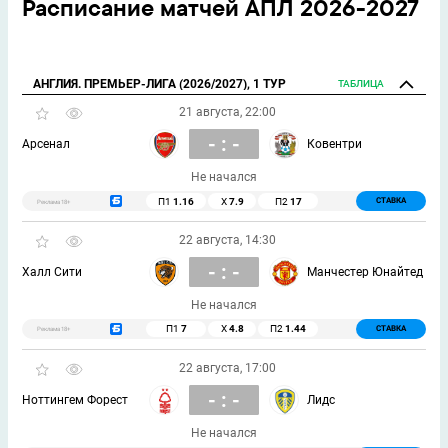
Расписание матчей АПЛ 2026-2027
АНГЛИЯ. ПРЕМЬЕР-ЛИГА (2026/2027), 1 ТУР
ТАБЛИЦА
21 августа, 22:00
- : -
Арсенал
Ковентри
Не начался
П1
1.16
Х
7.9
П2
17
СТАВКА
Реклама 18+
22 августа, 14:30
- : -
Халл Сити
Манчестер Юнайтед
Не начался
П1
7
Х
4.8
П2
1.44
СТАВКА
Реклама 18+
22 августа, 17:00
- : -
Ноттингем Форест
Лидс
Не начался