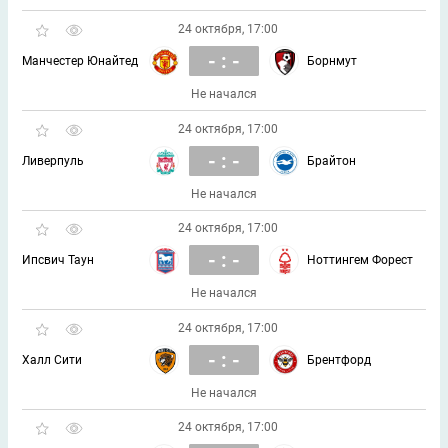
24 октября, 17:00
- : -
Манчестер Юнайтед
Борнмут
Не начался
24 октября, 17:00
- : -
Ливерпуль
Брайтон
Не начался
24 октября, 17:00
- : -
Ипсвич Таун
Ноттингем Форест
Не начался
24 октября, 17:00
- : -
Халл Сити
Брентфорд
Не начался
24 октября, 17:00