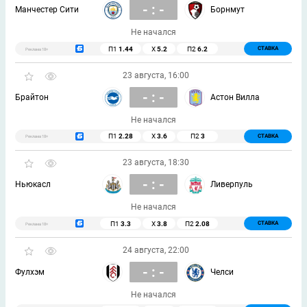
- : -
Манчестер Сити
Борнмут
Не начался
П1
1.44
Х
5.2
П2
6.2
СТАВКА
Реклама 18+
23 августа, 16:00
- : -
Брайтон
Астон Вилла
Не начался
П1
2.28
Х
3.6
П2
3
СТАВКА
Реклама 18+
23 августа, 18:30
- : -
Ньюкасл
Ливерпуль
Не начался
П1
3.3
Х
3.8
П2
2.08
СТАВКА
Реклама 18+
24 августа, 22:00
- : -
Фулхэм
Челси
Не начался