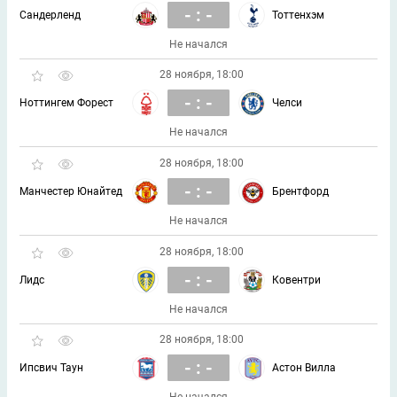
- : -
Сандерленд
Тоттенхэм
Не начался
28 ноября, 18:00
- : -
Ноттингем Форест
Челси
Не начался
28 ноября, 18:00
- : -
Манчестер Юнайтед
Брентфорд
Не начался
28 ноября, 18:00
- : -
Лидс
Ковентри
Не начался
28 ноября, 18:00
- : -
Ипсвич Таун
Астон Вилла