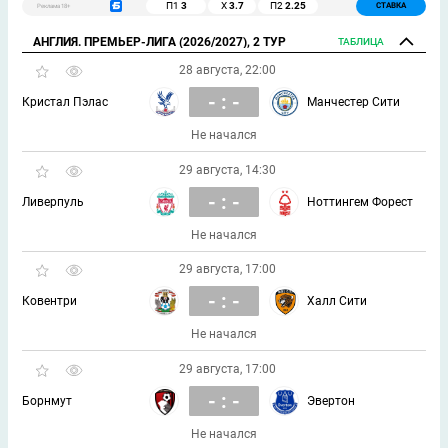
П1
3
Х
3.7
П2
2.25
СТАВКА
Реклама 18+
АНГЛИЯ. ПРЕМЬЕР-ЛИГА (2026/2027), 2 ТУР
ТАБЛИЦА
28 августа, 22:00
- : -
Кристал Пэлас
Манчестер Сити
Не начался
29 августа, 14:30
- : -
Ливерпуль
Ноттингем Форест
Не начался
29 августа, 17:00
- : -
Ковентри
Халл Сити
Не начался
29 августа, 17:00
- : -
Борнмут
Эвертон
Не начался