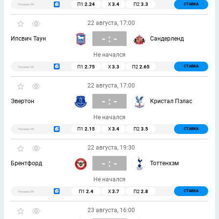
П1
2.24
Х
3.4
П2
3.3
СТАВКА
Реклама 18+
22 августа, 17:00
- : -
Ипсвич Таун
Сандерленд
Не начался
П1
2.75
Х
3.3
П2
2.65
СТАВКА
Реклама 18+
22 августа, 17:00
- : -
Эвертон
Кристал Пэлас
Не начался
П1
2.15
Х
3.4
П2
3.5
СТАВКА
Реклама 18+
22 августа, 19:30
- : -
Брентфорд
Тоттенхэм
Не начался
П1
2.4
Х
3.7
П2
2.8
СТАВКА
Реклама 18+
23 августа, 16:00