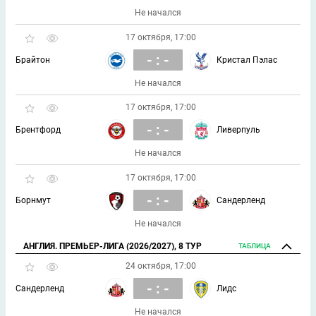
Не начался
17 октября, 17:00
- : -
Брайтон
Кристал Пэлас
Не начался
17 октября, 17:00
- : -
Брентфорд
Ливерпуль
Не начался
17 октября, 17:00
- : -
Борнмут
Сандерленд
Не начался
АНГЛИЯ. ПРЕМЬЕР-ЛИГА (2026/2027), 8 ТУР
ТАБЛИЦА
24 октября, 17:00
- : -
Сандерленд
Лидс
Не начался