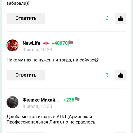
забирали))
Ответить
3
NewLife
+40970
9 июля, 10:33
Никому нах не нужен ни тогда, ни сейчас😄
Ответить
3
Феликс Михайлов
+236
9 июля, 15:33
Дзюба мечтал играть в АПЛ (Армянская
Профессиональная Лига), но не сраслось.