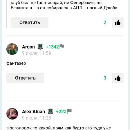
клуб был не Галатасарай, не Фенербахче, не
Бешикташ... а он собирался в АПЛ... наглый Дзюба.
Ответить
2
Argon
+1342
9 июля, 11:59
фантазер
Ответить
3
Alex Atuan
+223
9 июля, 11:28
а заголовок то какой, прям как будто его туда уже