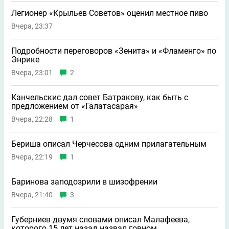
Легионер «Крыльев Советов» оценил местное пиво
Вчера, 23:37
Подробности переговоров «Зенита» и «Фламенго» по
Энрике
Вчера, 23:01
2
Канчельскис дал совет Батракову, как быть с
предложением от «Галатасарая»
Вчера, 22:28
1
Бериша описал Черчесова одним прилагательным
Вчера, 22:19
1
Баринова заподозрили в шизофрении
Вчера, 21:40
3
Губерниев двумя словами описал Малафеева,
которого 15 лет назад назвал говном