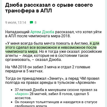
Дзюба рассказал о срыве своего
трансфера в АПЛ
9 июля, 13:14
8
Нападающий
Артем Дзюба
рассказал, что хотел уйти
в АПЛ после чемпионата мира‑2018.
«У меня всегда была мечта поехать в Англию,
я для
этого сделал всe возможное и невозможное после
чемпионата мира.
Но я тогда уже сказал: российские
агенты – люди, которые не в состоянии такое
организовать, – сказал Дзюба.
На ЧМ‑2018 он забил 3 мяча и отдал 2 голевые
передачи в 5 матчах.
Тогда он принадлежал «Зениту», а перед ЧМ провел
полгода на правах аренды в тульском «Арсенале»
37-летний Дзюба в минувшем сезоне провел за
«Акрон»
28 матчей, забил 8 голов, сделал 5
ассистов.
Он покинул тольяттинцев и находится в статусе
свободного агента.