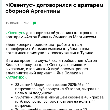
«Ювентус» договорился с вратарем
сборной Аргентины
12 июня, 11:47
3
«Ювентус»
договорился об условиях контракта с
вратарем «Астон Виллы» Эмилиано Мартинесом.
«Бьянконери» продолжают работать над
трансфером с бирмингемским клубом, а сам
аргентинец приступил к поиску жилья в Турине.
В то же время на случай, если требования «Астон
Виллы» окажутся для «Ювентуса» слишком
высокими, итальянский клуб рассматривает
альтернативный вариант – Яна Облака из
«Атлетико»
.
33-летний Мартинес в сезоне-2025/26 в 44
встречах за клуб пропустил 49 голов, сыграл на
ноль в 14 поединках.
33-летний Облак в минувшем сезоне в 43 играх за
клуб пропустил 55 голов, сыграл на ноль в 11
встречах.
Transfermarkt оценивает аргентинца в 12