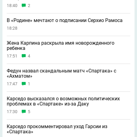
18:40
2
В «Родине» мечтают о подписании Серхио Рамоса
18:28
Жена Карпина раскрыла имя новорождeнного
ребeнка
17:51
4
Федун назвал скандальным матч «Спартака» с
«Ахматом»
17:47
1
Карседо высказался о возможных политических
проблемах в «Спартаке» из-за Даку
17:30
5
Карседо прокомментировал уход Гарсии из
«Спартака»