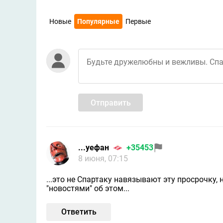
Новые
Популярные
Первые
Отправить
...уефан
+35453
8 июня, 07:15
...это не Спартаку навязывают эту просрочку,
"новостями" об этом...
Ответить