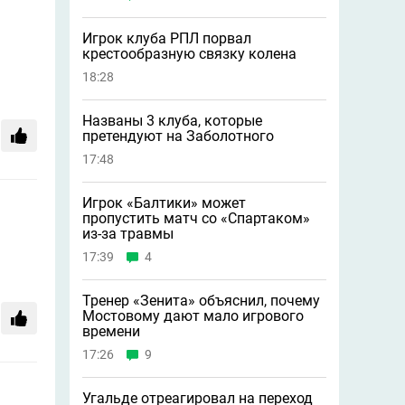
Игрок клуба РПЛ порвал
крестообразную связку колена
18:28
Названы 3 клуба, которые
претендуют на Заболотного
17:48
Игрок «Балтики» может
пропустить матч со «Спартаком»
из-за травмы
17:39
4
Тренер «Зенита» объяснил, почему
Мостовому дают мало игрового
времени
17:26
9
Угальде отреагировал на переход