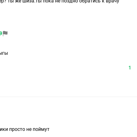
ер? ты же шиза.ты пока не поздно обратись к врачу
9
гыгы
1
ики просто не поймут