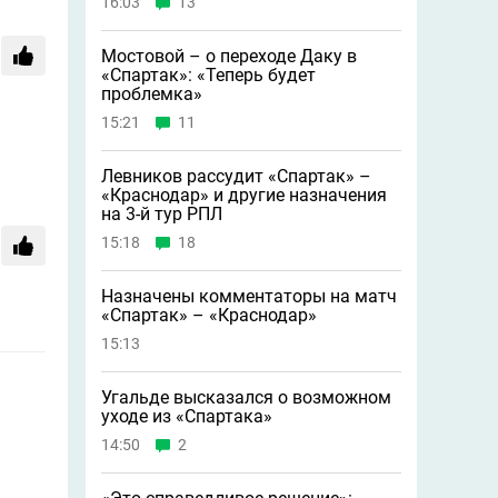
16:03
13
Мостовой – о переходе Даку в
«Спартак»: «Теперь будет
проблемка»
15:21
11
Левников рассудит «Спартак» –
«Краснодар» и другие назначения
на 3-й тур РПЛ
15:18
18
Назначены комментаторы на матч
«Спартак» – «Краснодар»
15:13
Угальде высказался о возможном
уходе из «Спартака»
14:50
2