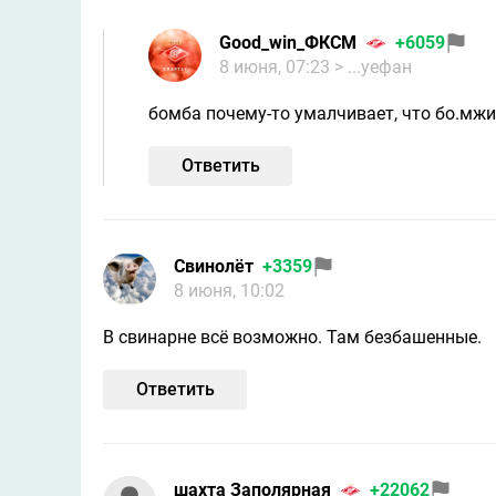
Good_win_ФКСМ
+6059
8 июня, 07:23
> ...уефан
бомба почему-то умалчивает, что бо.мжит
Ответить
Свинолёт
+3359
8 июня, 10:02
В свинарне всё возможно. Там безбашенные.
Ответить
шахта Заполярная
+22062