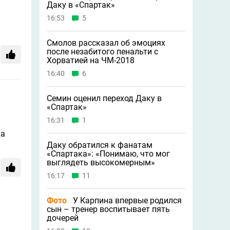
Даку в «Спартак»
16:53
5
Смолов рассказал об эмоциях
после незабитого пенальти с
Хорватией на ЧМ-2018
16:40
6
Семин оценил переход Даку в
«Спартак»
16:31
1
да
Даку обратился к фанатам
«Спартака»: «Понимаю, что мог
выглядеть высокомерным»
16:17
11
Фото
У Карпина впервые родился
сын – тренер воспитывает пять
дочерей