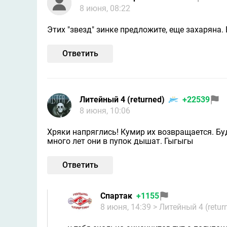
8 июня, 08:22
Этих "звезд" зинке предложите, еще захаряна. 
Ответить
Литейный 4 (returned)
+22539
8 июня, 10:06
Хряки напряглись! Кумир их возвращается. Буд
много лет они в пупок дышат. Гыгыгы
Ответить
Спартaк
+1155
8 июня, 14:39
> Литейный 4 (retur