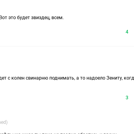
Вот это будет звиздец, всем.
4
ет с колен свинарню поднимать, а то надоело Зениту, ког
3
ned)