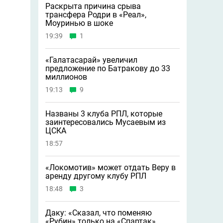
Раскрыта причина срыва
трансфера Родри в «Реал»,
Моуринью в шоке
19:39
1
«Галатасарай» увеличил
предложение по Батракову до 33
миллионов
19:13
9
Названы 3 клуба РПЛ, которые
заинтересовались Мусаевым из
ЦСКА
18:57
«Локомотив» может отдать Веру в
аренду другому клубу РПЛ
18:48
3
Даку: «Сказал, что поменяю
«Рубин» только на «Спартак»,