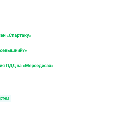
жен «Спартаку»
 всевышний?»
ния ПДД на «Мерседесах»
ртем