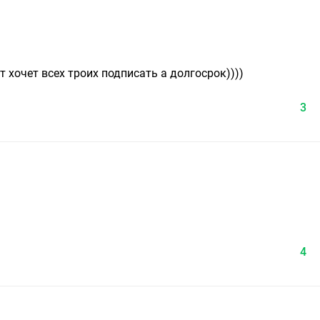
 хочет всех троих подписать а долгосрок))))
3
4