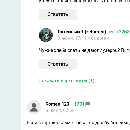
у тебя сколько аккаунитов тут а полупок
Ответить
Литейный 4 (returned)
+2253
8 июня, 17:41
> Спартaк
Чужие хлеба спать не дают лузерок? Гы
Ответить
Показать еще ответы (1)
Romeo 123
+1791
8 июня, 07:58
Если спартак возьмёт обратно дзюбу болельщ