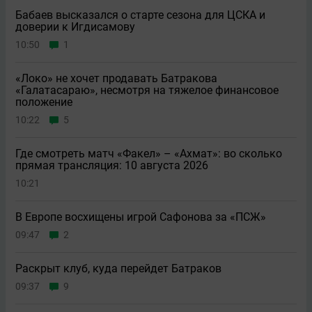
Бабаев высказался о старте сезона для ЦСКА и
доверии к Игдисамову
10:50
1
«Локо» не хочет продавать Батракова
«Галатасараю», несмотря на тяжелое финансовое
положение
10:22
5
Где смотреть матч «Факел» – «Ахмат»: во сколько
прямая трансляция: 10 августа 2026
10:21
В Европе восхищены игрой Сафонова за «ПСЖ»
09:47
2
Раскрыт клуб, куда перейдет Батраков
09:37
9