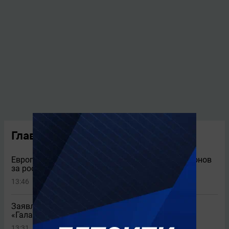
Главные новости
Европейские клубы предложили более 6 миллионов
за российского защитника
13:46
Заявление «Локомотива» о Батракове и
«Галатасарае»
13:31
2