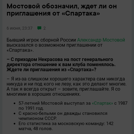
Мостовой обозначил, ждет ли он
приглашения от «Спартака»
6 июня, 23:37
2
Бывший игрок сборной России
Александр Мостовой
высказался о возможном приглашении от
«Спартака».
– С приходом Некрасова на пост генерального
директора отношение к вам клуба поменялось.
Ждете ли приглашения из «Спартака»?
– Я из-за слишком хорошего характера сам никогда
никуда и ни под кого не лезу, как это делают многие.
А так я всегда открыт – зовите, приглашайте. Я со
многими в хороших отношениях.
57-летний Мостовой выступал за
«Спартак»
с 1987
по 1991 год.
С красно-белыми он дважды становился
чемпионом СССР.
Его статистика за московскую команду: 142
матча, 48 голов.