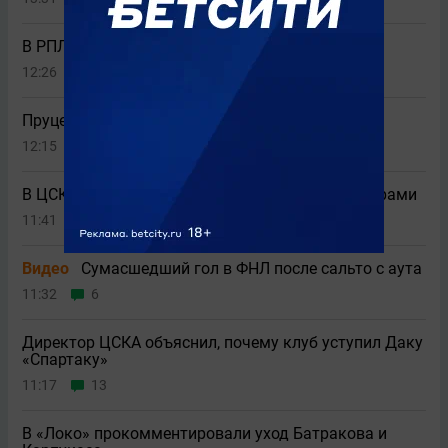
В РПЛ повысят планку единоборств
12:26
3
Пруцев начал карьеру во Франции с 2+1
12:15
3
В ЦСКА пожаловались на сложности с трансферами
11:41
4
Видео
Сумасшедший гол в ФНЛ после сальто с аута
11:32
6
Директор ЦСКА объяснил, почему клуб уступил Даку
«Спартаку»
11:17
13
В «Локо» прокомментировали уход Батракова и