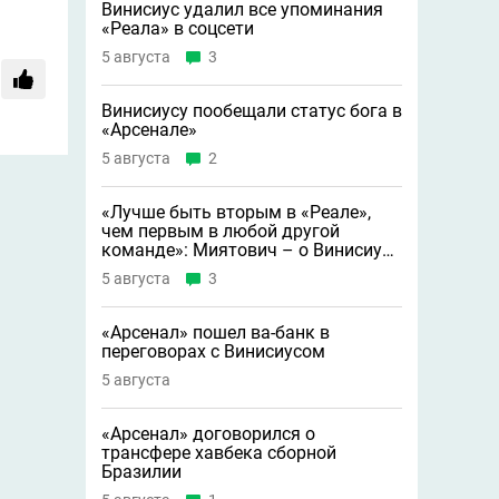
Винисиус удалил все упоминания
«Реала» в соцсети
5 августа
3
Винисиусу пообещали статус бога в
«Арсенале»
5 августа
2
«Лучше быть вторым в «Реале»,
чем первым в любой другой
команде»: Миятович – о Винисиусе
в «Арсенале»
5 августа
3
«Арсенал» пошел ва-банк в
переговорах с Винисиусом
5 августа
«Арсенал» договорился о
трансфере хавбека сборной
Бразилии