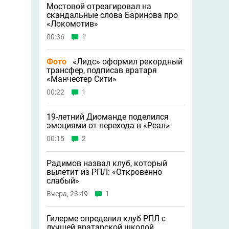
Мостовой отреагировал на
скандальные слова Баринова про
«Локомотив»
00:36
1
Фото
«Лидс» оформил рекордный
трансфер, подписав вратаря
«Манчестер Сити»
00:22
1
19-летний Диоманде поделился
эмоциями от перехода в «Реал»
00:15
2
Радимов назвал клуб, который
вылетит из РПЛ: «Откровенно
слабый»
Вчера, 23:49
1
Гилерме определил клуб РПЛ с
лучшей вратарской школой