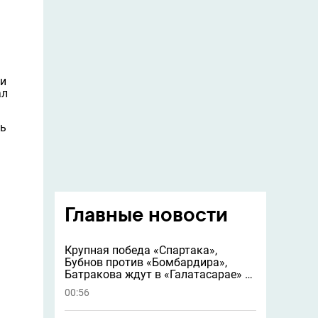
ли
ал
ть
Главные новости
Крупная победа «Спартака»,
Бубнов против «Бомбардира»,
Батракова ждут в «Галатасарае» и
другие новости
00:56