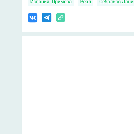
Испания. Примера
Реал
Себальос Дани