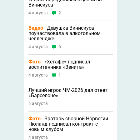
Винисиуса
4 августа
2
Видео
Девушка Винисиуса
поучаствовала в алкогольном
челлендже
4 августа
6
Фото
«Хетафе» подписал
воспитанника «Зенита»
4 августа
1
Лучший игрок ЧМ-2026 дал ответ
«Барселоне»
4 августа
Фото
Вратарь сборной Норвегии
Нюланд подписал контракт с
новым клубом
4 августа