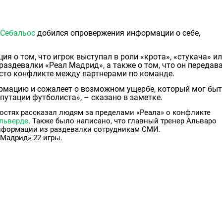
 Себальос
добился опровержения информации о себе,
я о том, что игрок выступал в роли «крота», «стукача» и
аздевалки «Реал Мадрид», а также о том, что он передав
сто конфликте между партнерами по команде.
формацию и сожалеет о возможном ущербе, который мог бы
путации футболиста», – сказано в заметке.
остях рассказал людям за пределами «Реала» о конфликте
льверде
. Также было написано, что главный тренер Альваро
информации из раздевалки сотрудникам СМИ.
«Мадрид» 22 игры.