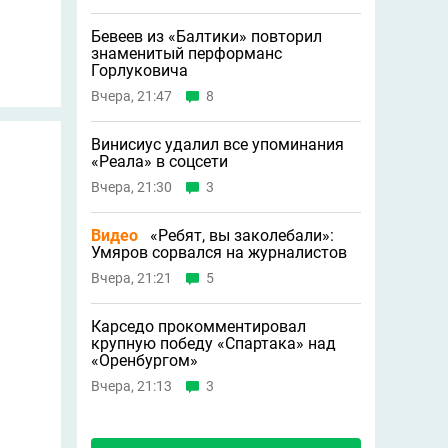
Бевеев из «Балтики» повторил
знаменитый перформанс
Горлуковича
Вчера, 21:47
8
Винисиус удалил все упоминания
«Реала» в соцсети
Вчера, 21:30
3
Видео
«Ребят, вы заколебали»:
Умяров сорвался на журналистов
Вчера, 21:21
5
Карседо прокомментировал
крупную победу «Спартака» над
«Оренбургом»
Вчера, 21:13
3