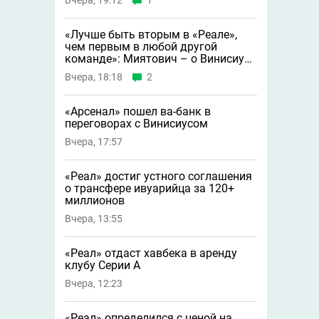
Вчера, 19:12
1
«Лучше быть вторым в «Реале»,
чем первым в любой другой
команде»: Миятович – о Винисиусе
в «Арсенале»
Вчера, 18:18
2
«Арсенал» пошел ва-банк в
переговорах с Винисиусом
Вчера, 17:57
«Реал» достиг устного соглашения
о трансфере ивуарийца за 120+
миллионов
Вчера, 13:55
«Реал» отдаст хавбека в аренду
клубу Серии A
Вчера, 12:23
«Реал» определился с ценой на