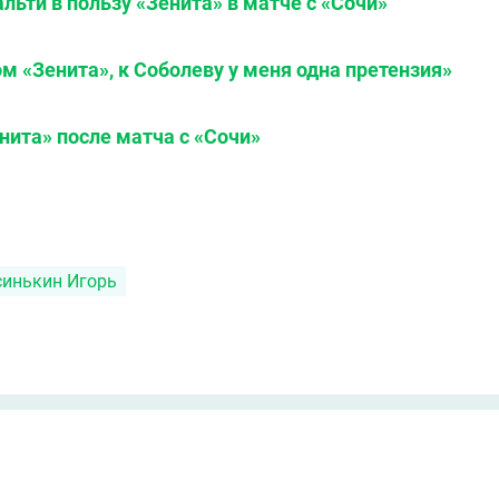
льти в пользу «Зенита» в матче с «Сочи»
ом «Зенита», к Соболеву у меня одна претензия»
нита» после матча с «Сочи»
синькин Игорь