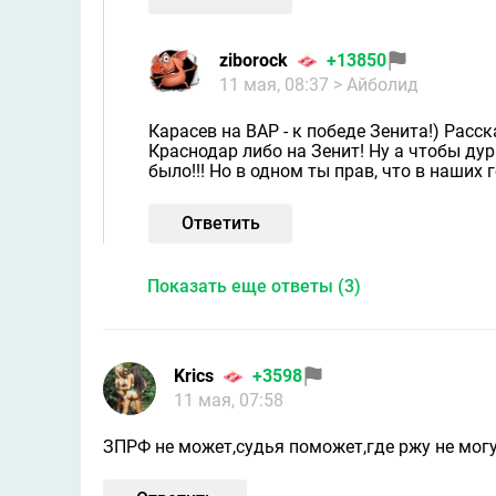
ziborock
+13850
11 мая, 08:37
> Айболид
Карасев на ВАР - к победе Зенита!) Расс
Краснодар либо на Зенит! Ну а чтобы ду
было!!! Но в одном ты прав, что в наших г
Ответить
Показать еще ответы (3)
Krics
+3598
11 мая, 07:58
ЗПРФ не может,судья поможет,где ржу не могу