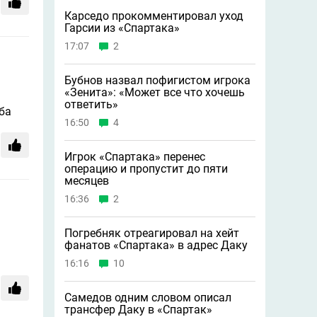
Карседо прокомментировал уход
Гарсии из «Спартака»
17:07
2
Бубнов назвал пофигистом игрока
«Зенита»: «Может всe что хочешь
ответить»
ба
16:50
4
Игрок «Спартака» перенес
операцию и пропустит до пяти
месяцев
16:36
2
Погребняк отреагировал на хейт
фанатов «Спартака» в адрес Даку
16:16
10
Самедов одним словом описал
трансфер Даку в «Спартак»