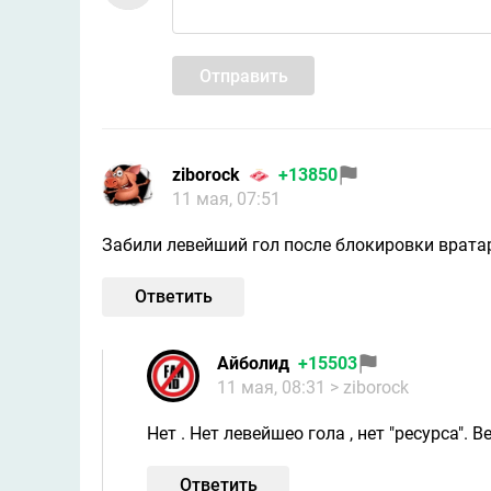
Отправить
ziborock
+13850
11 мая, 07:51
Забили левейший гол после блокировки вратаря
Ответить
Айболид
+15503
11 мая, 08:31
> ziborock
Нет . Нет левейшео гола , нет "ресурса". 
Ответить