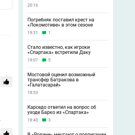
20:16
Погребняк поставил крест на
«Локомотиве» в этом сезоне
19:31
1
Стало известно, как игроки
«Спартака» встретили Даку
19:07
5
Мостовой оценил возможный
трансфер Батракова в
«Галатасарай»
18:53
Карседо ответил на вопрос об
уходе Барко из «Спартака»
.
18:40
3
В «Родине» мечтают о подписании