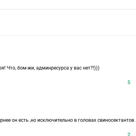
! Что, бом-жи, админресурса у вас нет?!)))
5
Вернее он есть ,но исключительно в головах свиносектантов 
2