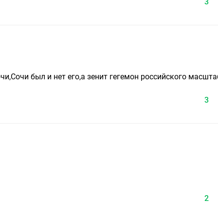
3
чи,Сочи был и нет его,а зенит гегемон российского масшта
3
2