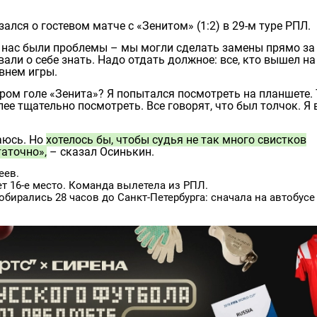
ался о гостевом матче с «Зенитом» (1:2) в 29-м туре РПЛ.
у нас были проблемы – мы могли сделать замены прямо за
али о себе знать. Надо отдать должное: все, кто вышел на
внем игры.
ром голе «Зенита»? Я попытался посмотреть на планшете. 
е тщательно посмотреть. Все говорят, что был толчок. Я 
раюсь. Но
хотелось бы, чтобы судья не так много свистков
аточно»,
– сказал Осинькин.
еев.
т 16-е место. Команда вылетела из РПЛ.
бирались 28 часов до Санкт-Петербурга: сначала на автобусе