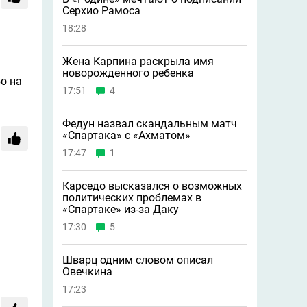
Серхио Рамоса
18:28
Жена Карпина раскрыла имя
новорождeнного ребeнка
о на
17:51
4
Федун назвал скандальным матч
«Спартака» с «Ахматом»
17:47
1
Карседо высказался о возможных
политических проблемах в
«Спартаке» из-за Даку
17:30
5
Шварц одним словом описал
Овечкина
17:23