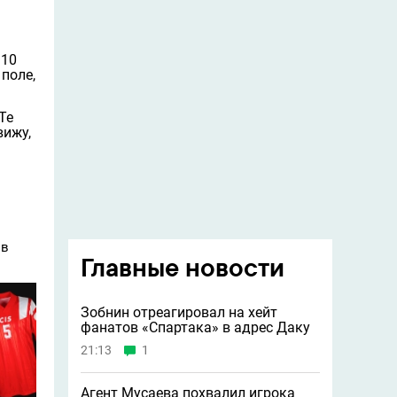
 10
 поле,
Те
вижу,
 в
Главные новости
Зобнин отреагировал на хейт
фанатов «Спартака» в адрес Даку
21:13
1
Агент Мусаева похвалил игрока