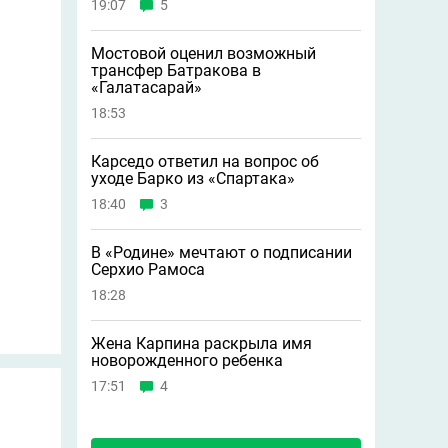
19:07
5
Мостовой оценил возможный
трансфер Батракова в
«Галатасарай»
18:53
Карседо ответил на вопрос об
уходе Барко из «Спартака»
18:40
3
В «Родине» мечтают о подписании
Серхио Рамоса
18:28
Жена Карпина раскрыла имя
новорождeнного ребeнка
17:51
4