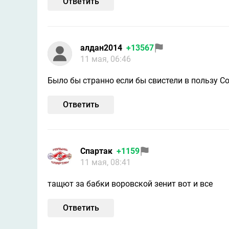
Ответить
алдан2014
+13567
11 мая, 06:46
Было бы странно если бы свистели в пользу Со
Ответить
Спартaк
+1159
11 мая, 08:41
тащют за бабки воровской зенит вот и все
Ответить