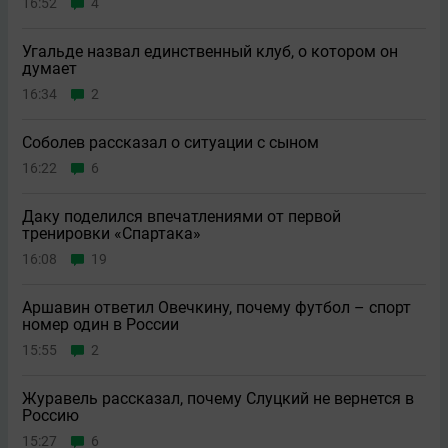
16:52
4
Угальде назвал единственный клуб, о котором он
думает
16:34
2
Соболев рассказал о ситуации с сыном
16:22
6
Даку поделился впечатлениями от первой
тренировки «Спартака»
16:08
19
Аршавин ответил Овечкину, почему футбол – спорт
номер один в России
15:55
2
Журавель рассказал, почему Слуцкий не вернется в
Россию
15:27
6