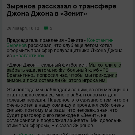
Зырянов рассказал о трансфере
Джона Джона в «Зенит»
29 января, 10:10
3
Председатель правления «Зенита»
Константин
Зырянов
рассказал, что клуб еще летом хотел
оформить трансфер полузащитника Джона Джона
из
«Брагантино»
«Джон Джон – сильный футболист.
Мы хотели его
забрать еще летом, но футбольный клуб «РБ
Брагантино» попросил нас, чтобы мы приходили
зимой, а пока оставили бы этого игрока им.
Эти полгода мы наблюдали за ним, за эти месяцы он
стал только сильнее, много забил голов и отдал
голевых передач. Наверное, это связано с тем, что он
очень хотел в нашу команду и проявлял себя очень
сильно, поэтому мы рады, что человек, зная, что
будет разговор о его переходе в «Зенит», не
остановился и продолжил забивать. Мы довольны
этим трансфером», – сказал Зырянов.
«Зенит»
заключил с 23‑летним футболистом