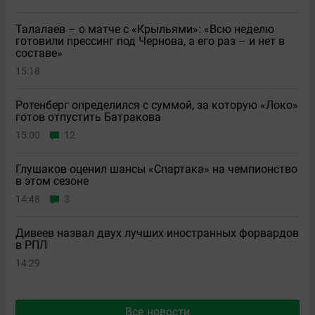
Талалаев – о матче с «Крыльями»: «Всю неделю
готовили прессинг под Чернова, а его раз – и нет в
составе»
15:18
Ротенберг определился с суммой, за которую «Локо»
готов отпустить Батракова
15:00
12
Глушаков оценил шансы «Спартака» на чемпионство
в этом сезоне
14:48
3
Дивеев назвал двух лучших иностранных форвардов
в РПЛ
14:29
Все новости