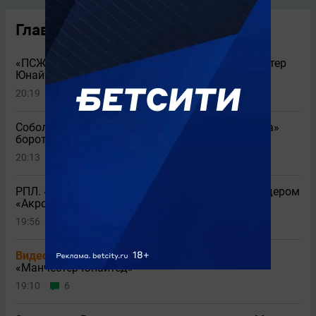
Главные новости
«ПСЖ» с Сафоновым сыграл вничью с «Манчестер
Юнайтед» (1:1)
20:19
1
Соболев прокомментировал желание «Спартака»
бороться с «Зенитом» за чемпионство
20:13
2
РПЛ. «Локомотив» не справился дома с аутсайдером
«Акроном» (0:0)
19:56
24
Видео
Блестящий сейв Сафонова в матче с
«Манчестер Юнайтед»
19:10
6