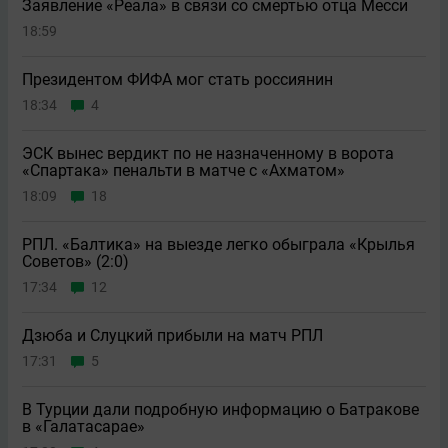
Заявление «Реала» в связи со смертью отца Месси
18:59
Президентом ФИФА мог стать россиянин
18:34
4
ЭСК вынес вердикт по не назначенному в ворота
«Спартака» пенальти в матче с «Ахматом»
18:09
18
РПЛ. «Балтика» на выезде легко обыграла «Крылья
Советов» (2:0)
17:34
12
Дзюба и Слуцкий прибыли на матч РПЛ
17:31
5
В Турции дали подробную информацию о Батракове
в «Галатасарае»