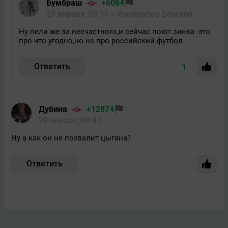
Бумбраш
+6064
29 января, 08:16
> Император Бомжей
Ну пели же за несчастного,и сейчас поют.зинка -это
про что угодно,но не про российский футбол
Ответить
1
Дубина
+12874
29 января, 08:41
Ну а как он не похвалит цыгана?
Ответить