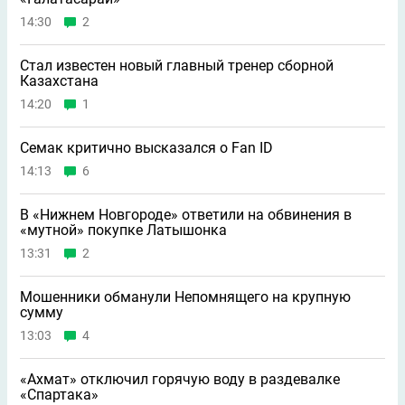
14:30
2
Стал известен новый главный тренер сборной
Казахстана
14:20
1
Семак критично высказался о Fan ID
14:13
6
В «Нижнем Новгороде» ответили на обвинения в
«мутной» покупке Латышонка
13:31
2
Мошенники обманули Непомнящего на крупную
сумму
13:03
4
«Ахмат» отключил горячую воду в раздевалке
«Спартака»