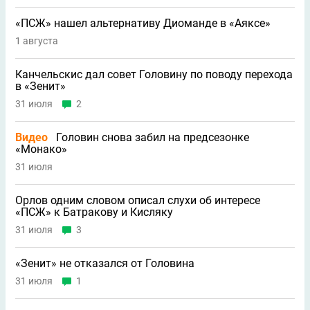
«ПСЖ» нашел альтернативу Диоманде в «Аяксе»
1 августа
Канчельскис дал совет Головину по поводу перехода
в «Зенит»
31 июля
2
Видео
Головин снова забил на предсезонке
«Монако»
31 июля
Орлов одним словом описал слухи об интересе
«ПСЖ» к Батракову и Кисляку
31 июля
3
«Зенит» не отказался от Головина
31 июля
1