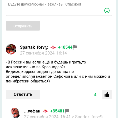
Отправить
Spartak_forv@
+10544
27 сентября 2024, 16:14
«В России вы если ещё и будешь играть,то
исключительно за Краснодар?»
Видимо,корреспондент до конца не
определился,уважает он Сафонова или с ним можно и
панибратски общаться)
Ответить
4
...уефан
+35481
27 сентября 2024, 16:41
> Spartak_forv@