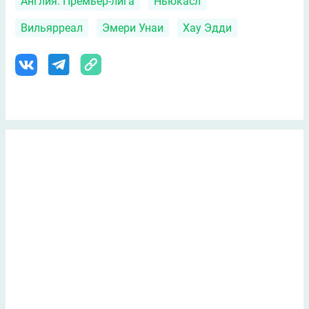
Англия. Премьер-лига
Ньюкасл
Вильярреал
Эмери Унаи
Хау Эдди