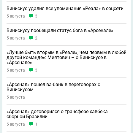
Винисиус удалил все упоминания «Реала» в соцсети
5 августа
3
Винисиусу пообещали статус бога в «Арсенале»
5 августа
2
«Лучше быть вторым в «Реале», чем первым в любой
другой команде»: Миятович – о Винисиусе в
«Арсенале»
5 августа
3
«Арсенал» пошел ва-банк в переговорах с
Винисиусом
5 августа
«Арсенал» договорился о трансфере хавбека
сборной Бразилии
5 августа
1