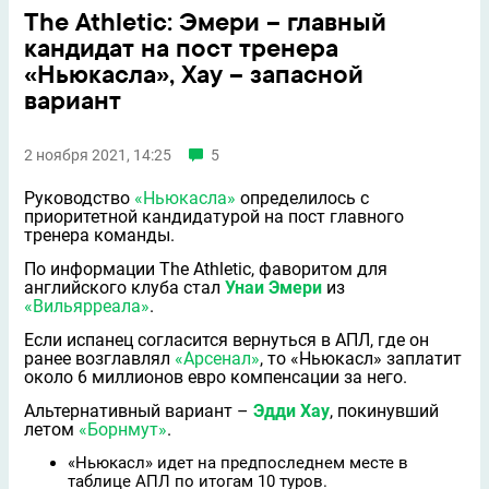
The Athletic: Эмери – главный
кандидат на пост тренера
«Ньюкасла», Хау – запасной
вариант
2 ноября 2021, 14:25
5
Руководство
«Ньюкасла»
определилось с
приоритетной кандидатурой на пост главного
тренера команды.
По информации The Athletic, фаворитом для
английского клуба стал
Унаи Эмери
из
«Вильярреала»
.
Если испанец согласится вернуться в АПЛ, где он
ранее возглавлял
«Арсенал»
, то «Ньюкасл» заплатит
около 6 миллионов евро компенсации за него.
Альтернативный вариант –
Эдди Хау
, покинувший
летом
«Борнмут»
.
«Ньюкасл» идет на предпоследнем месте в
таблице АПЛ по итогам 10 туров.