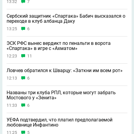
13:32
7
Сербский защитник «Спартака» Бабич высказался о
переходе в клуб албанца Даку
13:25
6
ЭСК РФС вынес вердикт по пенальти в ворота
«Спартака» в игре с «Ахматом»
12:23
11
Ловчев обратился к Шварцу: «Заткни им всем рот»
12:13
6
Названы три клуба РПЛ, которые могут забрать
Мостового у «Зенита»
11:33
6
УЕФА подтвердил, что платил предполагаемой
любовнице Инфантино
11:25
5