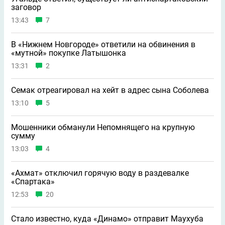
заговор
13:43
7
В «Нижнем Новгороде» ответили на обвинения в
«мутной» покупке Латышонка
13:31
2
Семак отреагировал на хейт в адрес сына Соболева
13:10
5
Мошенники обманули Непомнящего на крупную
сумму
13:03
4
«Ахмат» отключил горячую воду в раздевалке
«Спартака»
12:53
20
Стало известно, куда «Динамо» отправит Маухуба