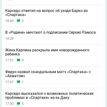
Карседо ответил на вопрос об уходе Барко из
«Спартака»
18:40
3
В «Родине» мечтают о подписании Серхио Рамоса
18:28
Жена Карпина раскрыла имя новорождeнного
ребeнка
17:51
4
Федун назвал скандальным матч «Спартака» с
«Ахматом»
17:47
1
Карседо высказался о возможных политических
проблемах в «Спартаке» из-за Даку
17:30
5