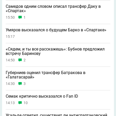
Самедов одним словом описал трансфер Даку в
«Спартак»
15:50
1
Умяров высказался о будущем Барко в «Спартаке»
15:17
«Сядем, и ты все расскажешь»: Бубнов предложил
встречу Баринову
14:50
2
Губерниев оценил трансфер Батракова в
«Галатасарай»
14:30
3
Семак критично высказался о Fan ID
14:13
10
Угальде ответил, существует ли антиспартаковский