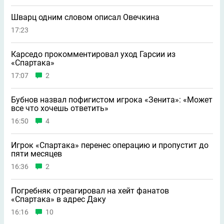
Шварц одним словом описал Овечкина
17:23
Карседо прокомментировал уход Гарсии из
«Спартака»
17:07
2
Бубнов назвал пофигистом игрока «Зенита»: «Может
всe что хочешь ответить»
16:50
4
Игрок «Спартака» перенес операцию и пропустит до
пяти месяцев
16:36
2
Погребняк отреагировал на хейт фанатов
«Спартака» в адрес Даку
16:16
10