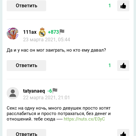
Ответить
1
111ax
+873
23 марта 2021, 05:44
Да и у нас он мог заиграть, но кто ему давал?
Ответить
1
tatyanaeq
-6
22 марта 2021, 21:01
Секс на одну ночь, много девушек просто хотят
расслабиться и просто потрахаться, без денег и
отношений. тебе сюда -----
https://nuts.cx/E0yC
Ответить