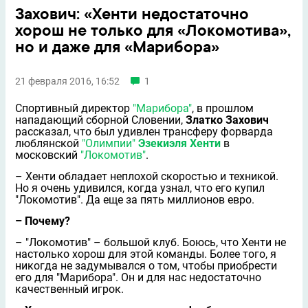
Захович: «Хенти недостаточно
хорош не только для «Локомотива»,
но и даже для «Марибора»
21 февраля 2016, 16:52
1
Спортивный директор
"Марибора"
, в прошлом
нападающий сборной Словении,
Златко Захович
рассказал, что был удивлен трансферу форварда
люблянской
"Олимпии"
Эзекиэля Хенти
в
московский
"Локомотив"
.
– Хенти обладает неплохой скоростью и техникой.
Но я очень удивился, когда узнал, что его купил
"Локомотив". Да еще за пять миллионов евро.
– Почему?
– "Локомотив" – большой клуб. Боюсь, что Хенти не
настолько хорош для этой команды. Более того, я
никогда не задумывался о том, чтобы приобрести
его для "Марибора". Он и для нас недостаточно
качественный игрок.