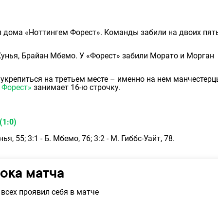
л дома «Ноттингем Форест». Команды забили на двоих пят
 Кунья, Брайан Мбемо. У «Форест» забили Морато и Морган
укрепиться на третьем месте – именно на нем манчестерц
 Форест»
занимает 16-ю строчку.
(1:0)
унья, 55; 3:1 - Б. Мбемо, 76; 3:2 - М. Гиббс-Уайт, 78.
рока матча
всех проявил себя в матче