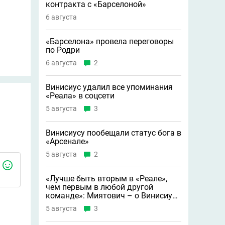
контракта с «Барселоной»
6 августа
«Барселона» провела переговоры
по Родри
6 августа
2
Винисиус удалил все упоминания
«Реала» в соцсети
5 августа
3
Винисиусу пообещали статус бога в
«Арсенале»
5 августа
2
«Лучше быть вторым в «Реале»,
чем первым в любой другой
команде»: Миятович – о Винисиусе
в «Арсенале»
5 августа
3