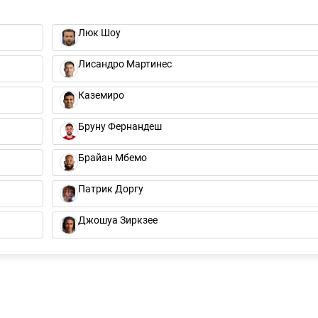
Люк Шоу
Лисандро Мартинес
Каземиро
Бруну Фернандеш
Брайан Мбемо
Патрик Доргу
Джошуа Зиркзее