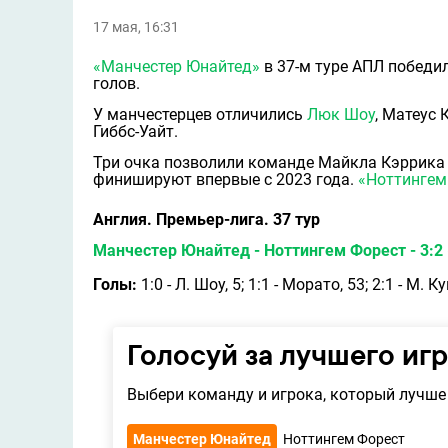
17 мая, 16:31
«Манчестер Юнайтед»
в 37-м туре АПЛ победи
голов.
У манчестерцев отличились
Люк Шоу
, Матеус
Гиббс-Уайт.
Три очка позволили команде Майкла Кэррика 
финишируют впервые с 2023 года.
«Ноттингем
Англия. Премьер-лига. 37 тур
Манчестер Юнайтед - Ноттингем Форест - 3:2 
Голы:
1:0 - Л. Шоу, 5; 1:1 - Морато, 53; 2:1 - М. К
Голосуй за лучшего иг
Выбери команду и игрока, который лучше 
Манчестер Юнайтед
Ноттингем Форест