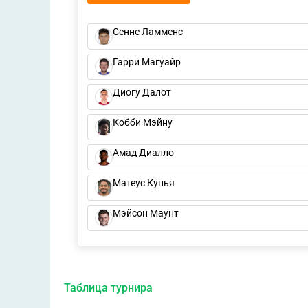
Сенне Ламменс
Гарри Магуайр
Диогу Далот
Кобби Мэйну
Амад Диалло
Матеус Кунья
Мэйсон Маунт
Таблица турнира