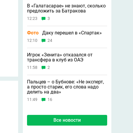
В «Галатасарае» не знают, сколько
предложить за Батракова
12:23
3
Фото
Даку перешел в «Спартак»
12:10
24
Игрок «Зенита» отказался от
трансфера в клуб из ОАЭ
11:58
2
Пальцев – о Бубнове: «Не эксперт,
а просто старик, его слова надо
делить на два»
11:49
16
Все новости