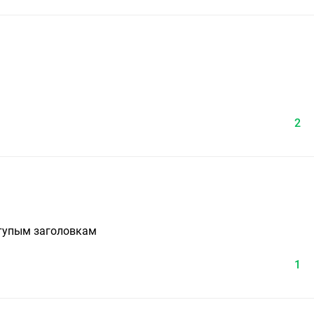
2
 тупым заголовкам
1