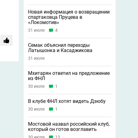
Новая информация о возвращении
спартаковца Пруцева в
«Локомотив»
31 июля
4
Семак объяснил переходы
Латышонка и Касаджикова
31 июля
Мхитарян ответил на предложение
из ФНЛ
30 июля
1
В клубе ФНЛ хотят видеть Дзюбу
30 июля
1
Мостовой назвал российский клуб,
который он готов возглавить
30 июля
13