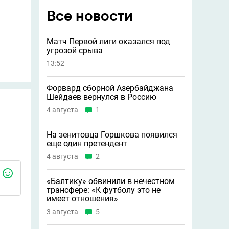
Все новости
Матч Первой лиги оказался под
угрозой срыва
13:52
Форвард сборной Азербайджана
Шейдаев вернулся в Россию
4 августа
1
На зенитовца Горшкова появился
еще один претендент
4 августа
2
«Балтику» обвинили в нечестном
трансфере: «К футболу это не
имеет отношения»
3 августа
5