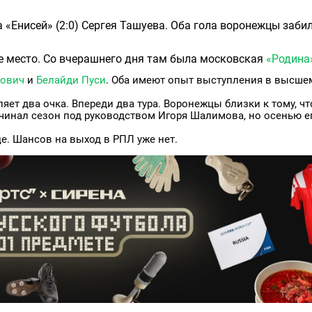
 «Енисей» (2:0) Сергея Ташуева. Оба гола воронежцы заби
е место. Со вчерашнего дня там была московская
«Родина
рович
и
Белайди Пуси
. Оба имеют опыт выступления в высше
ет два очка. Впереди два тура. Воронежцы близки к тому, ч
ачинал сезон под руководством Игоря Шалимова, но осенью е
е. Шансов на выход в РПЛ уже нет.