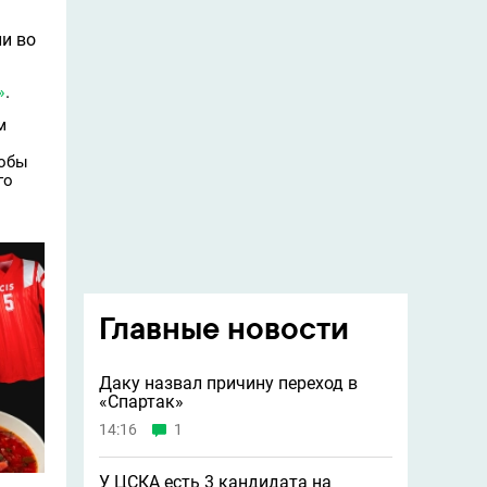
ли во
»
.
м
тобы
го
Главные новости
Даку назвал причину переход в
«Спартак»
14:16
1
У ЦСКА есть 3 кандидата на