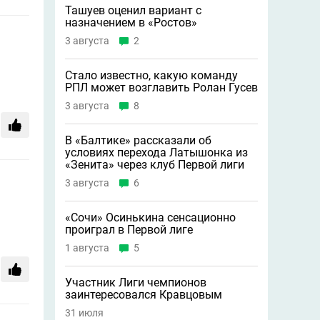
Ташуев оценил вариант с
назначением в «Ростов»
3 августа
2
Стало известно, какую команду
РПЛ может возглавить Ролан Гусев
3 августа
8
В «Балтике» рассказали об
условиях перехода Латышонка из
«Зенита» через клуб Первой лиги
3 августа
6
«Сочи» Осинькина сенсационно
проиграл в Первой лиге
1 августа
5
Участник Лиги чемпионов
заинтересовался Кравцовым
31 июля