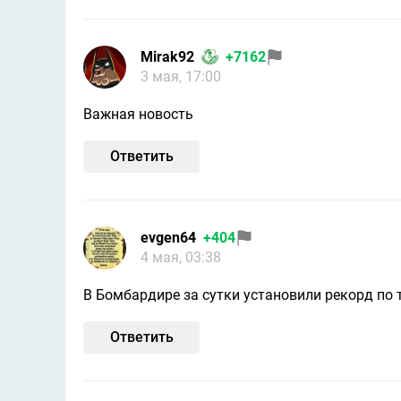
Mirak92
+7162
3 мая, 17:00
Важная новость
Ответить
evgen64
+404
4 мая, 03:38
В Бомбардире за сутки установили рекорд по
Ответить