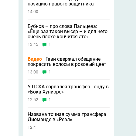
позицию правого защитника
14:00
Бубнов – про слова Пальцева:
«Ещe раз такой высер – и для него
очень плохо кончится это»
13:45
1
Видео
Гави сдержал обещание
покрасить волосы в розовый цвет
13:00
1
У ЦСКА сорвался трансфер Гонду в
«Бока Хуниорс»
12:52
1
Названа точная сумма трансфера
Диоманде в «Реал»
12:41