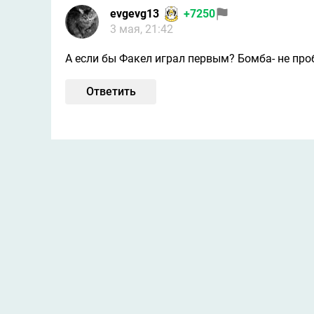
evgevg13
+7250
3 мая, 21:42
А если бы Факел играл первым? Бомба- не проб
Ответить