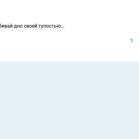
ивай дно своей тупостью...
1