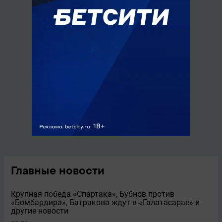
Главные новости
Крупная победа «Спартака», Бубнов против
«Бомбардира», Батракова ждут в «Галатасарае» и
другие новости