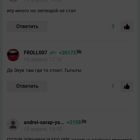
игр много но легендой не стал
Ответить
3
FROLL007
+20172
19 апреля, 17:16
Де Зеув там где то стоит. Гыгыгы
Ответить
1
andrei-sarap-yandex
+2158
19 апреля, 15:55
ПОЗОР ЗОБНИНУ И ЕГО ОПГ которые сливали тренеров