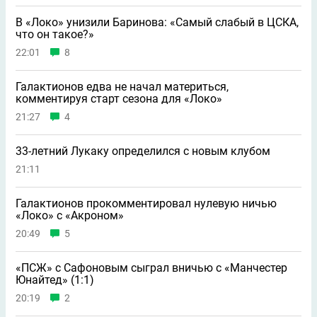
В «Локо» унизили Баринова: «Самый слабый в ЦСКА,
что он такое?»
22:01
8
Галактионов едва не начал материться,
комментируя старт сезона для «Локо»
21:27
4
33-летний Лукаку определился с новым клубом
21:11
Галактионов прокомментировал нулевую ничью
«Локо» с «Акроном»
20:49
5
«ПСЖ» с Сафоновым сыграл вничью с «Манчестер
Юнайтед» (1:1)
20:19
2