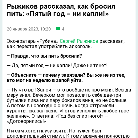
Рыжиков рассказал, как бросил
пить: «Пятый год – ни капли!»
20 января 2023, 10:20
4
Экс-вратарь «Рубина»
Сергей Рыжиков
рассказал,
как перестал употреблять алкоголь.
– Правда, что вы пить бросили?
— Да, пятый год — ни капли! Даже не тянет!
– Объясните — почему завязали? Вы же не из тех,
кто мог на неделю в запой уйти.
— Ну что вы! Запои — это вообще не про меня. Всегда
меру знал. Вечерком мог позволить себе две-три
бутылки пива или пару бокалов вина, но не больше.
А потом в новогоднюю ночь, когда отгремели
куранты, сказал жене: «Готов исполнить любое твое
желание». Ответила: «Год без спиртного!» —
«Договорились!»
Я и сам хотел паузу взять. Но нужен был
дополнительный стимул. К тому времени полностью