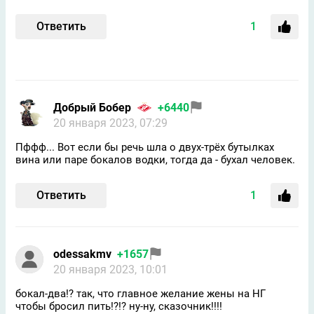
Ответить
1
Добрый Бобер
+6440
20 января 2023, 07:29
Пффф... Вот если бы речь шла о двух-трёх бутылках
вина или паре бокалов водки, тогда да - бухал человек.
Ответить
1
odessakmv
+1657
20 января 2023, 10:01
бокал-два!? так, что главное желание жены на НГ
чтобы бросил пить!?!? ну-ну, сказочник!!!!