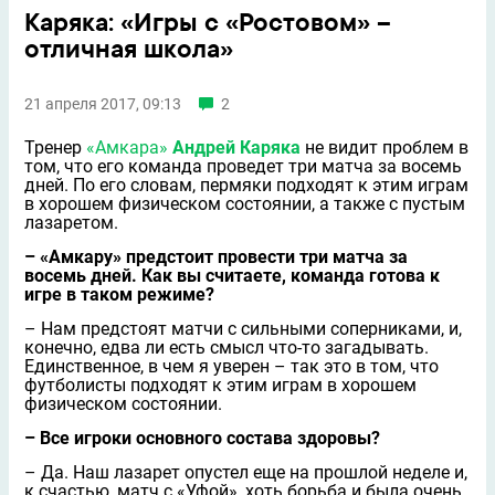
Каряка: «Игры с «Ростовом» –
отличная школа»
21 апреля 2017, 09:13
2
Тренер
«Амкара»
Андрей Каряка
не видит проблем в
том, что его команда проведет три матча за восемь
дней. По его словам, пермяки подходят к этим играм
в хорошем физическом состоянии, а также с пустым
лазаретом.
– «Амкару» предстоит провести три матча за
восемь дней. Как вы считаете, команда готова к
игре в таком режиме?
– Нам предстоят матчи с сильными соперниками, и,
конечно, едва ли есть смысл что-то загадывать.
Единственное, в чем я уверен – так это в том, что
футболисты подходят к этим играм в хорошем
физическом состоянии.
– Все игроки основного состава здоровы?
– Да. Наш лазарет опустел еще на прошлой неделе и,
к счастью, матч с «Уфой», хоть борьба и была очень