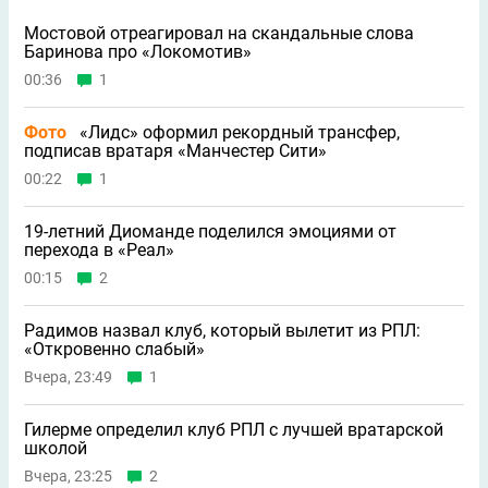
Мостовой отреагировал на скандальные слова
Баринова про «Локомотив»
00:36
1
Фото
«Лидс» оформил рекордный трансфер,
подписав вратаря «Манчестер Сити»
00:22
1
19-летний Диоманде поделился эмоциями от
перехода в «Реал»
00:15
2
Радимов назвал клуб, который вылетит из РПЛ:
«Откровенно слабый»
Вчера, 23:49
1
Гилерме определил клуб РПЛ с лучшей вратарской
школой
Вчера, 23:25
2