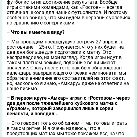
футболисты на достижение результата. Вообще,
игры с такими командами, как «Ростов» – всегда
отличная школа для наших футболистов. И поэтому
особенно обидно, что мы будем в неравных условиях
по сравнению с соперниками.
– Что вы имеете в виду?
– Мы проводим предыдущую встречу 27 апреля, а
ростовчане – 25-го. Получается, что у них будет на
два дня больше для подготовки к матчу. Это
несправедливо, на мой взгляд. Когда игры идут в
таком плотном режиме, подобные вещи имеют
значение. Сразу после того, как был обнародован
календарь завершающего отрезка чемпионата, мы
обратили внимание его составителей на этот факт,
но, насколько я знаю, «Амкару» даже не ответили на
наше письмо.
– В первом круге «Амкар» играл с «Ростовом» через
два дня после тяжелейшего кубкового матча с
«Уралом», который завершился лишь в серии
пенальти, и победил...
– Это говорит только об одном – мы готовы играть
в таком ритме. И я очень надеюсь, что в
предстоящих матчах мы тоже покажем все, на что