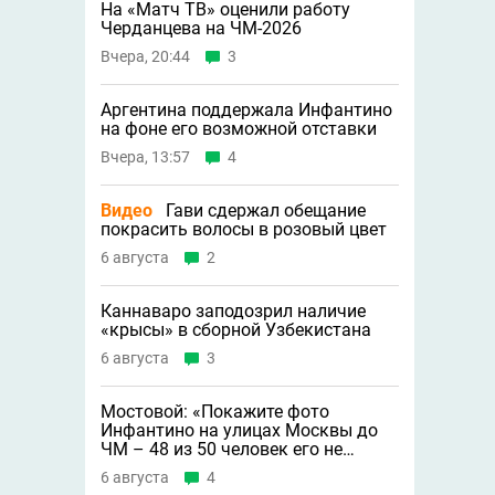
На «Матч ТВ» оценили работу
Черданцева на ЧМ-2026
Вчера, 20:44
3
Аргентина поддержала Инфантино
на фоне его возможной отставки
Вчера, 13:57
4
Видео
Гави сдержал обещание
покрасить волосы в розовый цвет
6 августа
2
Каннаваро заподозрил наличие
«крысы» в сборной Узбекистана
6 августа
3
Мостовой: «Покажите фото
Инфантино на улицах Москвы до
ЧМ – 48 из 50 человек его не
узнают»
6 августа
4