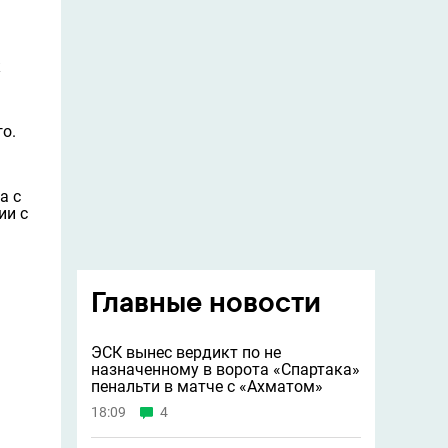
к
о.
а с
ии с
Главные новости
ЭСК вынес вердикт по не
назначенному в ворота «Спартака»
пенальти в матче с «Ахматом»
18:09
4