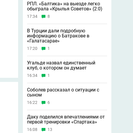
РПЛ. «Балтика» на выезде легко
обыграла «Крылья Советов» (2:0)
17:34
8
В Турции дали подробную
информацию о Батракове в
«Галатасарае»
17:20
1
Угальде назвал единственный
клуб, о котором он думает
16:34
1
Соболев рассказал о ситуации с
сыном
16:22
6
Даку поделился впечатлениями от
первой тренировки «Спартака»
16:08
13