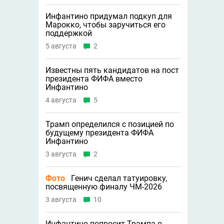
Инфантино придумал подкуп для
Марокко, чтобы заручиться его
поддержкой
5 августа
2
Известны пять кандидатов на пост
президента ФИФА вместо
Инфантино
4 августа
5
Трамп определился с позицией по
будущему президента ФИФА
Инфантино
3 августа
2
Фото
Генич сделал татуировку,
посвященную финалу ЧМ-2026
3 августа
10
Инфантино попросит Трампа о