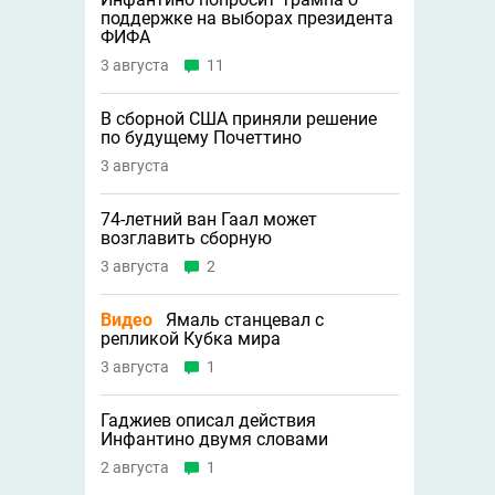
поддержке на выборах президента
ФИФА
3 августа
11
В сборной США приняли решение
по будущему Почеттино
3 августа
74-летний ван Гаал может
возглавить сборную
3 августа
2
Видео
Ямаль станцевал с
репликой Кубка мира
3 августа
1
Гаджиев описал действия
Инфантино двумя словами
2 августа
1