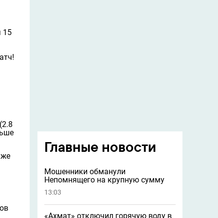
 15
атч!
(2.8
льше
Главные новости
кже
Мошенники обманули
Непомнящего на крупную сумму
13:03
лов
«Ахмат» отключил горячую воду в