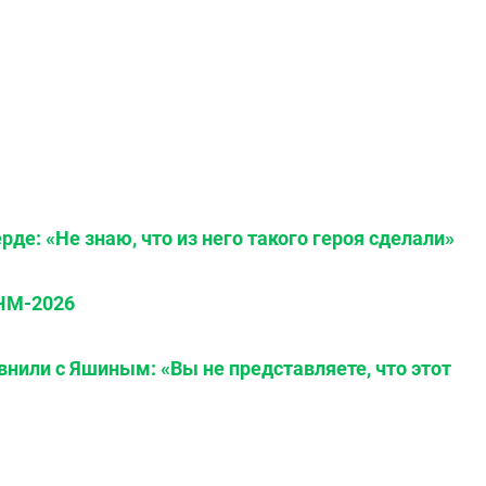
рде: «Не знаю, что из него такого героя сделали»
ЧМ-2026
внили с Яшиным: «Вы не представляете, что этот