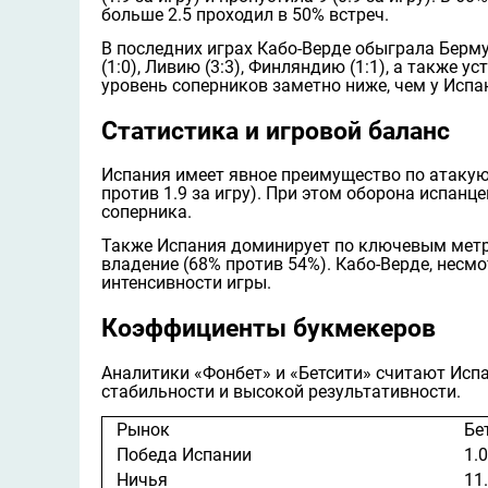
больше 2.5 проходил в 50% встреч.
В последних играх Кабо-Верде обыграла Бермуды
(1:0), Ливию (3:3), Финляндию (1:1), а также 
уровень соперников заметно ниже, чем у Испа
Статистика и игровой баланс
Испания имеет явное преимущество по атакующ
против 1.9 за игру). При этом оборона испанц
соперника.
Также Испания доминирует по ключевым метрика
владение (68% против 54%). Кабо-Верде, несмо
интенсивности игры.
Коэффициенты букмекеров
Аналитики «Фонбет» и «Бетсити» считают Исп
стабильности и высокой результативности.
Рынок
Бе
Победа Испании
1.
Ничья
11