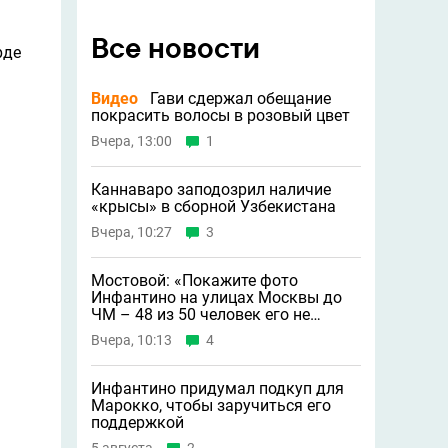
Все новости
рде
Видео
Гави сдержал обещание
покрасить волосы в розовый цвет
Вчера, 13:00
1
Каннаваро заподозрил наличие
«крысы» в сборной Узбекистана
Вчера, 10:27
3
Мостовой: «Покажите фото
Инфантино на улицах Москвы до
ЧМ – 48 из 50 человек его не
узнают»
Вчера, 10:13
4
Инфантино придумал подкуп для
Марокко, чтобы заручиться его
поддержкой