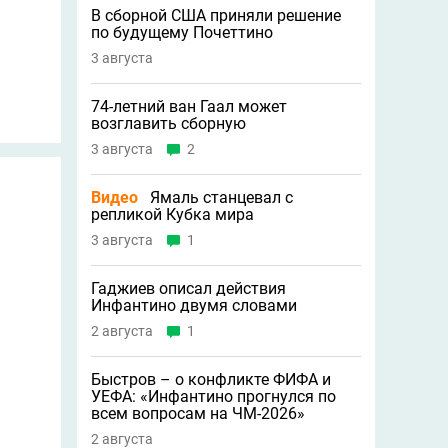
В сборной США приняли решение
по будущему Почеттино
3 августа
74-летний ван Гаал может
возглавить сборную
3 августа
2
Видео
Ямаль станцевал с
репликой Кубка мира
3 августа
1
Гаджиев описал действия
Инфантино двумя словами
2 августа
1
Быстров – о конфликте ФИФА и
УЕФА: «Инфантино прогнулся по
всем вопросам на ЧМ-2026»
2 августа