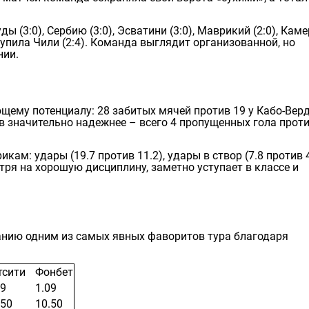
 (3:0), Сербию (3:0), Эсватини (3:0), Маврикий (2:0), Кам
уступила Чили (2:4). Команда выглядит организованной, но
нии.
ему потенциалу: 28 забитых мячей против 19 у Кабо-Верд
ев значительно надeжнее – всего 4 пропущенных гола проти
м: удары (19.7 против 11.2), удары в створ (7.8 против 4
тря на хорошую дисциплину, заметно уступает в классе и
анию одним из самых явных фаворитов тура благодаря
тсити
Фонбет
09
1.09
.50
10.50