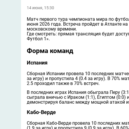
14 июня, 15:30
Матч первого тура чемпионата мира по футбо
июня 2026 года. Встреча пройдeт в Атланте на
московскому времени.
Где смотреть: прямая трансляция будет досту
Футбол 1».
Форма команд
Испания
Сборная Испании провела 10 последних матчей:
за игру) и пропустила 4 (0.4 за игру). В 70% 
2.5 проходил также в 70% встреч.
В последних играх Испания обыграла Перу (3:1), 
сыграла вничью с Ираком (1:1), Египтом (0:0) 
демонстрируя баланс между мощной атакой и 
Кабо-Верде
Сборная Кабо-Верде провела 10 последних матч
(1.9 за игру) и пропустила 9 (0.9 за игру). В 