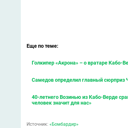
Еще по теме:
Голкипер «Акрона» – о вратаре Кабо-Ве
Самедов определил главный сюрприз 
40-летнего Возинью из Кабо-Верде сра
человек значит для нас»
Источник:
«Бомбардир»