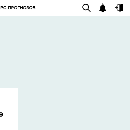
УРС ПРОГНОЗОВ
е