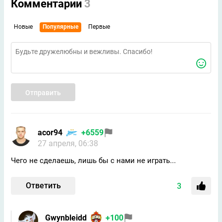
Комментарии
3
Новые
Популярные
Первые
Отправить
acor94
+6559
27 апреля, 06:38
Чего не сделаешь, лишь бы с нами не играть...
Ответить
3
Gwynbleidd
+100