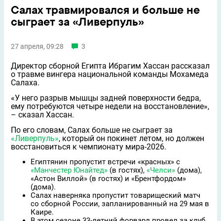
Салах травмировался и больше не
сыграет за «Ливерпуль»
27 апреля, 09:28
3
Директор сборной Египта Ибрагим Хассан рассказал
о травме вингера национальной команды Мохамеда
Салаха.
«У него разрыв мышцы задней поверхности бедра,
ему потребуются четыре недели на восстановление»,
– сказал Хассан.
По его словам, Салах больше не сыграет за
«Ливерпуль»
, который он покинет летом, но должен
восстановиться к чемпионату мира-2026.
Египтянин пропустит встречи «красных» с
«Манчестер Юнайтед»
(в гостях),
«Челси»
(дома),
«Астон Виллой» (в гостях) и «Брентфордом»
(дома).
Салах наверняка пропустит товарищеский матч
со сборной России, запланированный на 29 мая в
Каире.
В этом сезоне 33-летний форвард провел за клуб