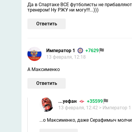
Да в Спартаке ВСЕ футболисты не прибавляют 
тренером! Ну РЖУ ни могу!!!...)))
Ответить
Император 1
+7629
13 февраля, 12:18
А Максименко
Ответить
...уефан
+35599
13 февраля, 12:42
> Император 1
...о Максименко, даже Серафимыч молчит.