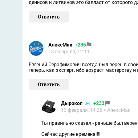
денисов и литвинов это балласт от которого 
Ответить
АлексМак
+235
13 февраля, 12:11
Евгений Серафимович всегда был верен в свои
теперь, как эксперт, ибо возраст мастерству и
Ответить
Дырокол
+233
13 февраля, 14:26
> АлексМак
Ты правильно сказал - раньше был верен!
Сейчас другие времена!!!!!