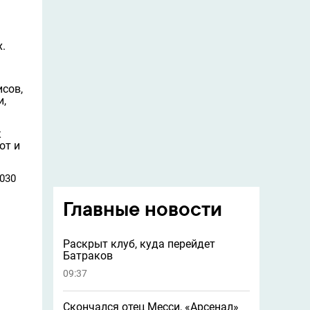
.
исов,
и,
к
от и
030
Главные новости
Раскрыт клуб, куда перейдет
Батраков
09:37
Скончался отец Месси, «Арсенал»