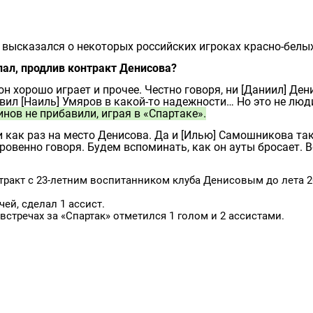
высказался о некоторых российских игроках красно‑белых
ал, продлив контракт Денисова?
н хорошо играет и прочее. Честно говоря, ни [Даниил] Ден
вил [Наиль] Умяров в какой‑то надежности… Но это не люд
нов не прибавили, играя в «Спартаке».
и как раз на место Денисова. Да и [Илью] Самошникова та
кровенно говоря. Будем вспоминать, как он ауты бросает. В
тракт с 23‑летним воспитанником клуба Денисовым до лета 2
ей, сделал 1 ассист.
встречах за «Спартак» отметился 1 голом и 2 ассистами.