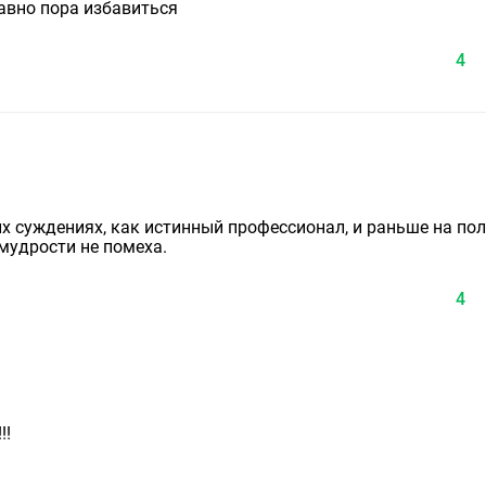
давно пора избавиться
4
х суждениях, как истинный профессионал, и раньше на поле
 мудрости не помеха.
4
!!