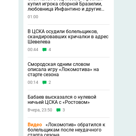
купил игрока сборной Бразилии,
любовница Инфантино и другие
новости
01:00
В ЦСКА осудили болельщиков,
скандировавших кричалки в адрес
Шевелева
00:44
4
Смородская одним словом
описала игру «Локомотива» на
старте сезона
00:14
2
Бабаев высказался о нулевой
ничьей ЦСКА с «Ростовом»
Вчера, 23:50
3
Видео
«Локомотив» обратился к
болельщикам после неудачного
старта сезона