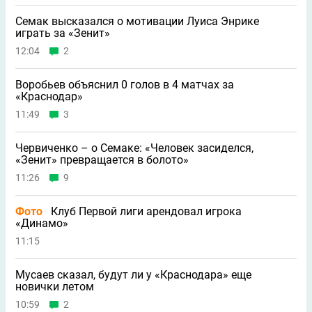
Семак высказался о мотивации Луиса Энрике
играть за «Зенит»
12:04
2
Воробьев объяснил 0 голов в 4 матчах за
«Краснодар»
11:49
3
Червиченко – о Семаке: «Человек засиделся,
«Зенит» превращается в болото»
11:26
9
Фото
Клуб Первой лиги арендовал игрока
«Динамо»
11:15
Мусаев сказал, будут ли у «Краснодара» еще
новички летом
10:59
2