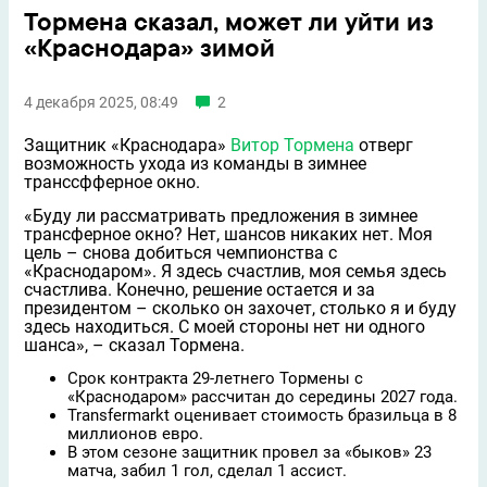
Тормена сказал, может ли уйти из
«Краснодара» зимой
4 декабря 2025, 08:49
2
Защитник «Краснодара»
Витор Тормена
отверг
возможность ухода из команды в зимнее
транссфферное окно.
«Буду ли рассматривать предложения в зимнее
трансферное окно? Нет, шансов никаких нет. Моя
цель – снова добиться чемпионства с
«Краснодаром». Я здесь счастлив, моя семья здесь
счастлива. Конечно, решение остаeтся и за
президентом – сколько он захочет, столько я и буду
здесь находиться. С моей стороны нет ни одного
шанса», – сказал Тормена.
Срок контракта 29-летнего Тормены с
«Краснодаром» рассчитан до середины 2027 года.
Transfermarkt оценивает стоимость бразильца в 8
миллионов евро.
В этом сезоне защитник провел за «быков» 23
матча, забил 1 гол, сделал 1 ассист.