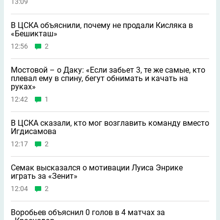
13:09
В ЦСКА объяснили, почему не продали Кисляка в
«Бешикташ»
12:56
2
Мостовой – о Даку: «Если забьет 3, те же самые, кто
плевал ему в спину, бегут обнимать и качать на
руках»
12:42
1
В ЦСКА сказали, кто мог возглавить команду вместо
Игдисамова
12:17
2
Семак высказался о мотивации Луиса Энрике
играть за «Зенит»
12:04
2
Воробьев объяснил 0 голов в 4 матчах за