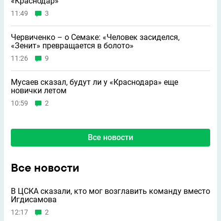
«Краснодар»
11:49
3
Червиченко – о Семаке: «Человек засиделся,
«Зенит» превращается в болото»
11:26
9
Мусаев сказал, будут ли у «Краснодара» еще
новички летом
10:59
2
Все новости
Все новости
В ЦСКА сказали, кто мог возглавить команду вместо
Игдисамова
12:17
2