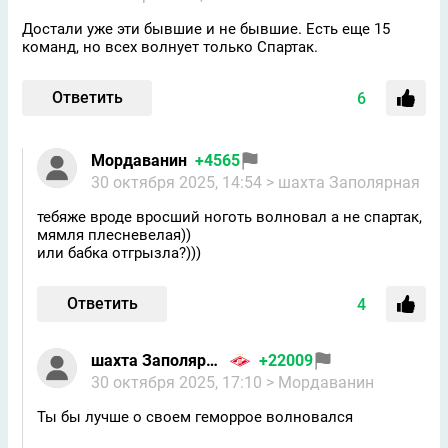
Достали уже эти бывшие и не бывшие. Есть еще 15
команд, но всех волнует только Спартак.
Ответить
6
Мордаванин
+4565
30 октября 2025, 14:54
> шахта Заполярная
тебяже вроде вросший ноготь волновал а не спартак,
мямля плесневелая))
или бабка отгрызла?)))
Ответить
4
шахта Заполярная
+22009
30 октября 2025, 17:10
> Мордаванин
Ты бы лучше о своем геморрое волновался