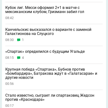
Кубок лиг. Месси оформил 2+1 в матче с
мексиканским клубом, Гризманн забил гол
08:42
Канчельскис высказался о варианте с заменой
Галактионова на Слуцкого
08:30
1
«Спартак» определился с будущим Угальде
08:15
4
Крупная победа «Спартака», Бубнов против
«Бомбардира», Батракова ждут в «Галатасарае» и
другие новости
00:56
Стало известно, сыграет ли спартаковец Жедсон
против «Краснодара»
00:17