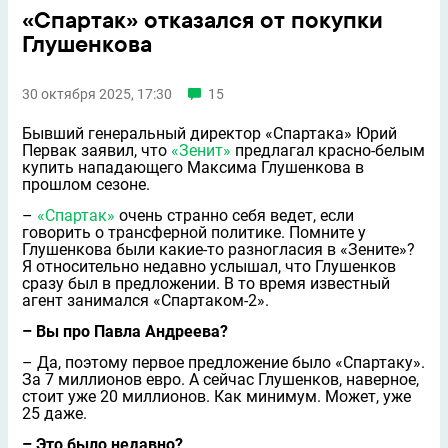
«Спартак» отказался от покупки
Глушенкова
30 октября 2025, 17:30
15
Бывший генеральный директор «Спартака» Юрий
Первак заявил, что
«Зенит»
предлагал красно-белым
купить нападающего Максима Глушенкова в
прошлом сезоне.
–
«Спартак»
очень странно себя ведeт, если
говорить о трансферной политике. Помните у
Глушенкова были какие-то разногласия в «Зените»?
Я относительно недавно услышал, что Глушенков
сразу был в предложении. В то время известный
агент занимался «Спартаком-2».
– Вы про Павла Андреева?
– Да, поэтому первое предложение было «Спартаку».
За 7 миллионов евро. А сейчас Глушенков, наверное,
стоит уже 20 миллионов. Как минимум. Может, уже
25 даже.
– Это было недавно?