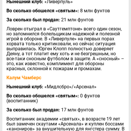
Нынешний клуб:
«Ливерпуль»
Во сколько обошелся «святым»:
8 млн фунтов
За сколько был продан:
21 млн фунтов
Ловрен отыграл в «Саутгемптоне» всего один сезон,
но запомнился болельщикам надежной и полезной
игрой в обороне. В «Ливерпуле» на первых порах
хорвата только критиковали, но сейчас ситуация
выправилась. Юрген Клопп полностью доверяет
Деяну, а тот платит ему хоть и не безгрешным, но
все-таки сносным футболом в защите. А «сносный» –
это, как известно, комплимент для обороны
красных, склонной к пожарам и промахам.
Калум Чамберс
Нынешний клуб:
«Мидлсбро»/«Арсенал»
Во сколько обошелся «святым»:
0 фунтов
(воспитанник)
За сколько был продан:
17 млн фунтов
Воспитанник академии «святых», в возрасте 19 лет
был замечен скаутами «Арсенала» и куплен боссами
«канониров» за внушительную для янгстера сумму. В