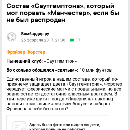
Состав «Саутгемптона», который
мог порвать «Манчестер», если бы
не был распродан
Бомбардир.ру
26 февраля 2017, 21:30
17
Фрэйзер Форстер
Нынешний клуб:
«Саутгемптон»
Во сколько обошелся «святым»:
10 млн фунтов
Единственный игрок в нашем составе, который по-
прежнему защищает цвета «Саутгемптона». Форстер
чередует феерические матчи с провальными, но все
равно остается достаточно классным вратарем. В
твиттере уже шутят: когда «Ливерпуль» наконец
накопит в магазине «святых» бонусы и заберет
Фрэйзера к себе бесплатно?
Здесь было фото или видео соцсети,
которая больше не работает