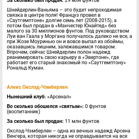
За сколько был продан:
29 млн фунтов
Шнейдерлин-Ваньяма – это будет непроходимая
связка в центре поля! Француз провел в
«Саутгемптоне» долгие семь лет (2008-2015), а
потом был продан в «Манчестер Юнайтед» без
малого за 30 миллионов фунтов. Под руководством
Луи ван Гаала у Моргана получалось далеко не все, а
при Жозе Моуринью он и вовсе выпал из обоймы,
оказавшись лишним, залежавшимся товаром.
Впрочем, сейчас Шнейдерлин полон надежд
реанимировать свою карьеру в «Эвертоне», где
работает его старый знакомый по «Саутгемптону»
Рональд Куман.
Алекс Окслэд-Чэмберлен
Нынешний клуб:
«Арсенал»
Во сколько обошелся «святым»:
0 фунтов
(воспитанник)
За сколько был продан:
11 млн фунтов
Окслэд-Чэмберлен – одна из вечных надежд Арсена
Венгера, которая никогда не оправдывается на все