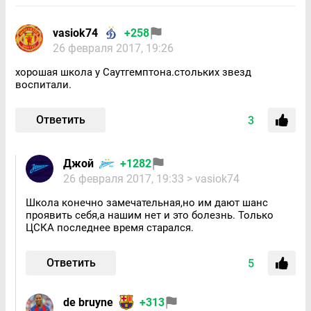
vasiok74
+258
26 февраля 2017, 19:26
хорошая школа у Саутгемптона.стольких звезд
воспитали.
Ответить
3
Джой
+1282
26 февраля 2017, 19:33
> vasiok74
Школа конечно замечательная,но им дают шанс
проявить себя,а нашим нет и это болезнь. Только
ЦСКА последнее время старался.
Ответить
5
de bruyne
+313