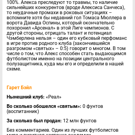
100%. Алекса преследуют то травмы, то наличие
сильнейших конкурентов (вроде Алексиса Санчеса),
то неудачные промахи в роковых ситуациях –
вспомните хотя бы недавний гол Томаса Мюллера в
ворота Давида Оспины, который окончательно
похоронил «Арсенал» в этой Лиге чемпионов. С
другой стороны, отрицать талант и потенциал
Чэмберлена нельзя – один его кубковый перфоманс
в игре против родного клуба (закончившейся
разгромом «святых» – 0:5) говорит о многом. В том
числе о том, что Алекс способен стать выдающимся
футболистом именно на позиции центрального
полузащитника, куда мы его и определили в нашей
схеме.
Гарет Бэйл
Нынешний клуб:
«Реал»
Во сколько обошелся «святым»:
0 фунтов
(воспитанник)
За сколько был продан:
12 млн фунтов
Без комментариев. Один из лучших футболистов