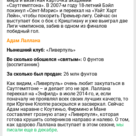
мира и визитная карточка академии
«Саутгемптона». В 2007-м году 18-летний Бэйл
покинул «Сент-Мэрис» и переехал на «Уайт Харт
Лейн», чтобы покорить Премьер-лигу. Сейчас он
выступает бок о бок с Криштиану и уже выиграл две
Лиги чемпионов, забив в одном из финалов
победный гол.
Адам Лаллана
Нынешний клуб:
«Ливерпуль»
Во сколько обошелся «святым»:
0 фунтов
(воспитанник)
За сколько был продан:
26 млн фунтов
Как видим, «Ливерпуль» очень любит закупаться в
Саутгемптоне – и делает это не зря. Лаллана
переехал на «Энфилд» в июле 2014-го, и, если
поначалу не проявлял всех своих лучших качеств, то
при Юргене Клоппе раскрылся и засверкал. Сейчас
Адам наравне с Коутиньо, Фирмино и Мане
составляет грозную атаку «Ливерпуля», которая
готова крушить соперников направо и налево. О том,
как здорово Лаллана выступает в этом сезоне,
мы
писали еще в декабре
.