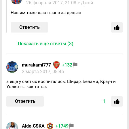
26 февраля 2017, 21:08
> Джой
Нашим тоже дают шанс за деньги
Ответить
Показать еще ответы (3)
murakami777
+132
2 марта 2017, 08:46
а еще у святых воспитались: Ширар, Белами, Крауч и
Уолкотт...как-то так
Ответить
1
Aldo.CSKA
+1749