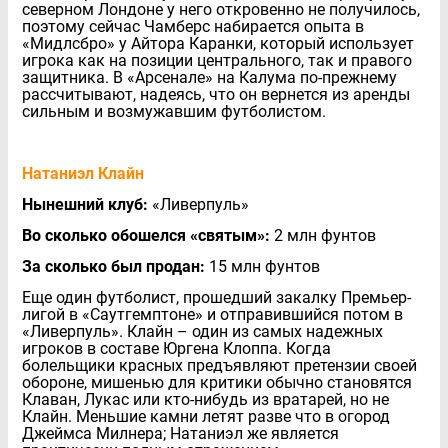
северном Лондоне у него откровенно не получилось,
поэтому сейчас Чамберс набирается опыта в
«Мидлсбро» у Айтора Каранки, который использует
игрока как на позиции центрального, так и правого
защитника. В «Арсенале» на Калума по-прежнему
рассчитывают, надеясь, что он вернется из аренды
сильным и возмужавшим футболистом.
Натаниэл Клайн
Нынешний клуб:
«Ливерпуль»
Во сколько обошелся «святым»:
2 млн фунтов
За сколько был продан:
15 млн фунтов
Еще один футболист, прошедший закалку Премьер-
лигой в «Саутгемптоне» и отправившийся потом в
«Ливерпуль». Клайн – один из самых надежных
игроков в составе Юргена Клоппа. Когда
болельщики красных предъявляют претензии своей
обороне, мишенью для критики обычно становятся
Клаван, Лукас или кто-нибудь из вратарей, но не
Клайн. Меньшие камни летят разве что в огород
Джеймса Милнера; Натаниэл же является