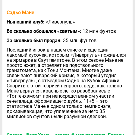
Садьо Мане
Нынешний клуб:
«Ливерпуль»
Во сколько обошелся «святым»:
12 млн фунтов
За сколько был продан:
35 млн фунтов
Последний игрок в нашем списке и еще один
лакомый кусочек, которым «Ливерпуль» поживился
на ярмарке в Саутгемптоне. В этом сезоне Мане не
просто жжет, а стреляет из подствольного
гранатомета, как Тони Монтана. Многие даже
связывают январский кризис, в который угодил
«Ливерпуль», с отъездом Садьо на Кубок Африки.
Спорить с этой теорией непросто, ведь, как только
Мане вернулся, красные легко разобрались с
«Тоттенхэмом» при непосредственном участии
сенегальца, оформившего дубль. 11+5 – это
статистика Мане в одном только чемпионате,
доказывающая, что уплаченные за него 35
миллионов фунтов были разумной сделкой.