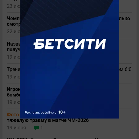
23 июня
Чемпионат мира 2026, 22-23 июня: где и во сколько
смотреть прямые трансляции матчей
22 июня
1
Названы сроки восстановления игрока,
получившего переломы в матче ЧМ-2026
19 июня
1
Тренер Канады оценил разгром Катара со счетом 6:0
19 июня
Игрок сборной Канады догнал Месси в споре
бомбардиров ЧМ-2026
19 июня
1
Фото
Полузащитник сборной Канады получил
тяжелую травму в матче ЧМ-2026
19 июня
1