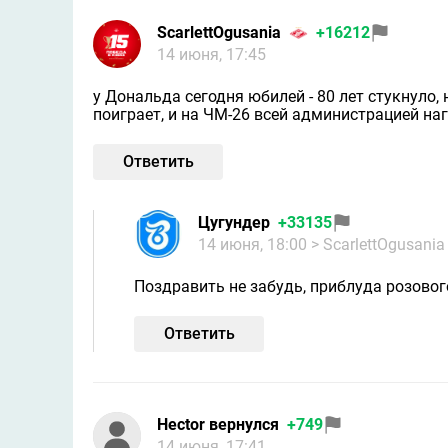
ScarlettOgusania
+16212
14 июня, 17:45
у Дональда сегодня юбилей - 80 лет стукнуло, н
поиграет, и на ЧМ-26 всей администрацией нагр
Ответить
Цугундeр
+33135
14 июня, 18:00
> ScarlettOgusania
Поздравить не забудь, приблуда розовог
Ответить
Hector вернулся
+749
14 июня, 17:41