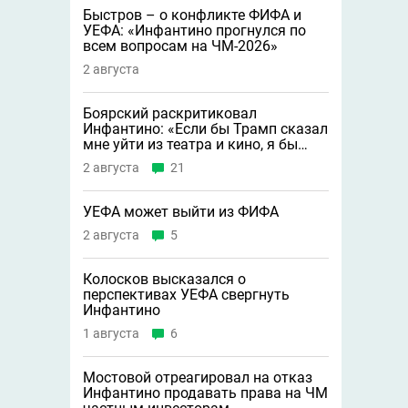
Быстров – о конфликте ФИФА и
УЕФА: «Инфантино прогнулся по
всем вопросам на ЧМ-2026»
2 августа
Боярский раскритиковал
Инфантино: «Если бы Трамп сказал
мне уйти из театра и кино, я бы
сделал это»
2 августа
21
УЕФА может выйти из ФИФА
2 августа
5
Колосков высказался о
перспективах УЕФА свергнуть
Инфантино
1 августа
6
Мостовой отреагировал на отказ
Инфантино продавать права на ЧМ