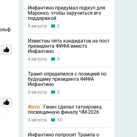
Инфантино придумал подкуп для
Марокко, чтобы заручиться его
поддержкой
5 августа
2
гольф
Известны пять кандидатов на пост
президента ФИФА вместо
Инфантино
4 августа
5
Трамп определился с позицией по
будущему президента ФИФА
Инфантино
3 августа
2
Фото
Генич сделал татуировку,
посвященную финалу ЧМ-2026
3 августа
10
Инфантино попросит Трампа о