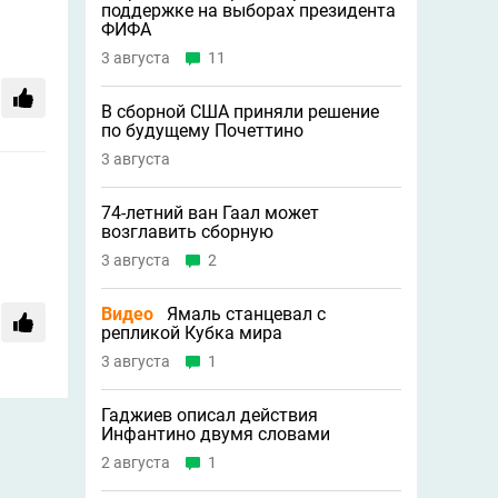
поддержке на выборах президента
ФИФА
3 августа
11
В сборной США приняли решение
по будущему Почеттино
3 августа
74-летний ван Гаал может
возглавить сборную
3 августа
2
Видео
Ямаль станцевал с
репликой Кубка мира
3 августа
1
Гаджиев описал действия
Инфантино двумя словами
2 августа
1