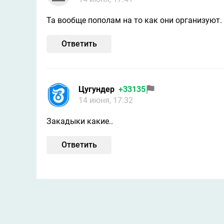
Та вообще пополам на то как они организуют.
Ответить
Цугундeр
+33135
14 июня, 17:32
Закадыки какие..
Ответить