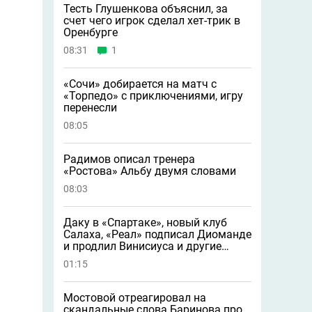
Тесть Глушенкова объяснил, за
счет чего игрок сделал хет-трик в
Оренбурге
08:31
1
«Сочи» добирается на матч с
«Торпедо» с приключениями, игру
перенесли
08:05
Радимов описал тренера
«Ростова» Альбу двумя словами
08:03
Даку в «Спартаке», новый клуб
Салаха, «Реал» подписал Диоманде
и продлил Винисиуса и другие
новости
01:15
Мостовой отреагировал на
скандальные слова Баринова про