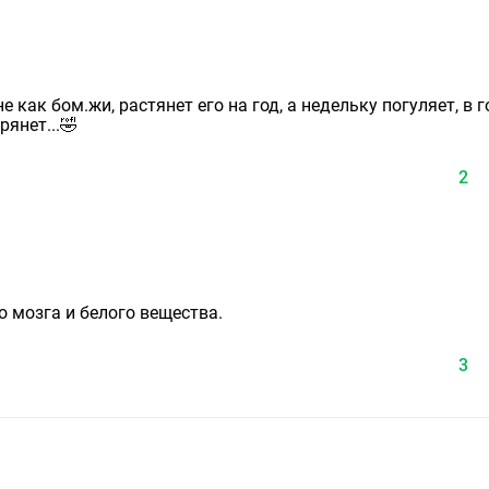
е как бом.жи, растянет его на год, а недельку погуляет, в 
янет...🤣
2
о мозга и белого вещества.
3