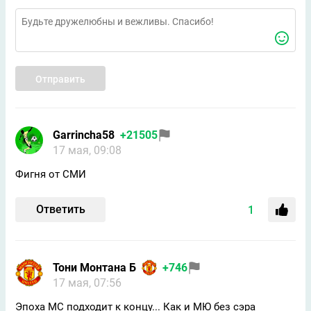
Отправить
Garrincha58
+21505
17 мая, 09:08
Фигня от СМИ
Ответить
1
Тони Монтана Б
+746
17 мая, 07:56
Эпоха МС подходит к концу... Как и МЮ без сэра