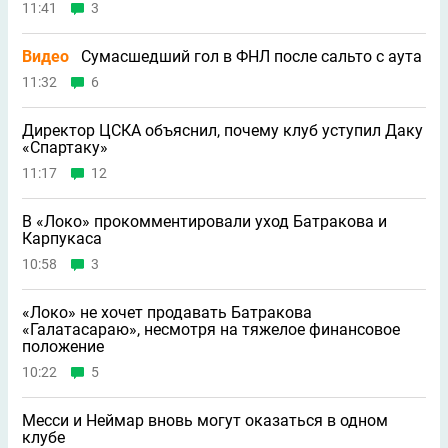
11:41
3
Видео
Сумасшедший гол в ФНЛ после сальто с аута
11:32
6
Директор ЦСКА объяснил, почему клуб уступил Даку
«Спартаку»
11:17
12
В «Локо» прокомментировали уход Батракова и
Карпукаса
10:58
3
«Локо» не хочет продавать Батракова
«Галатасараю», несмотря на тяжелое финансовое
положение
10:22
5
Месси и Неймар вновь могут оказаться в одном
клубе