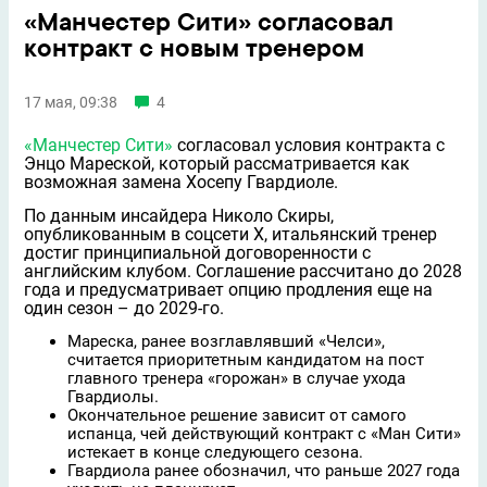
«Манчестер Сити» согласовал
контракт с новым тренером
17 мая, 09:38
4
«Манчестер Сити»
согласовал условия контракта с
Энцо Мареской, который рассматривается как
возможная замена Хосепу Гвардиоле.
По данным инсайдера Николо Скиры,
опубликованным в соцсети Х, итальянский тренер
достиг принципиальной договорeнности с
английским клубом. Соглашение рассчитано до 2028
года и предусматривает опцию продления ещe на
один сезон – до 2029-го.
Мареска, ранее возглавлявший «Челси»,
считается приоритетным кандидатом на пост
главного тренера «горожан» в случае ухода
Гвардиолы.
Окончательное решение зависит от самого
испанца, чей действующий контракт с «Ман Сити»
истекает в конце следующего сезона.
Гвардиола ранее обозначил, что раньше 2027 года