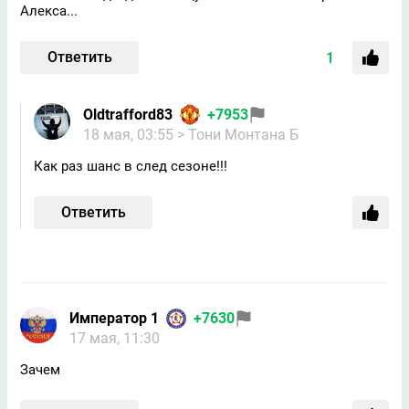
Алекса...
Ответить
1
Oldtrafford83
+7953
18 мая, 03:55
> Тони Монтана Б
Как раз шанс в след сезоне!!!
Ответить
Император 1
+7630
17 мая, 11:30
Зачем